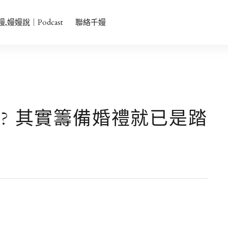
者會主持、中英雙語、品牌發表會主持、活動主持
嫚,嫚嫚說｜Podcast
聯絡千嫚
? 其實籌備婚禮就已是踏