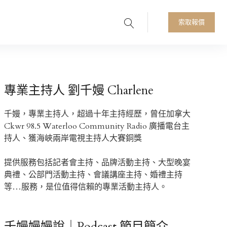
Search
人首選
索取報價
專業主持人 劉千嫚 Charlene
千嫚，專業主持人，超過十年主持經歷，曾任加拿大
Ckwr 98.5 Waterloo Community Radio 廣播電台主
持人、獲海峽兩岸電視主持人大賽銅獎
提供服務包括記者會主持、品牌活動主持、大型晚宴
典禮、公部門活動主持、會議講座主持、婚禮主持
等…服務，是位值得信賴的專業活動主持人。
千嫚嫚嫚說｜Podcast 節目簡介