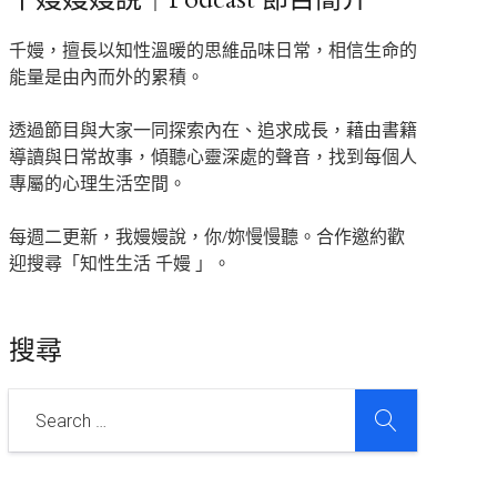
千嫚，擅長以知性溫暖的思維品味日常，相信生命的
能量是由內而外的累積。
透過節目與大家一同探索內在、追求成長，藉由書籍
導讀與日常故事，傾聽心靈深處的聲音，找到每個人
專屬的心理生活空間。
每週二更新，我嫚嫚說，你/妳慢慢聽。合作邀約歡
迎搜尋「知性生活 千嫚 」。
搜尋
SEARCH
Search