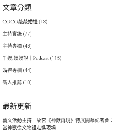
文章分類
COCO敲敲婚禮
(13)
主持實錄
(77)
主持專欄
(48)
千嫚,嫚嫚說｜Podcast
(115)
婚禮專欄
(44)
新人推薦
(10)
最新更新
藝文活動主持｜故宮《神獸再現》特展開幕記者會：
當神獸從文物裡走進現場