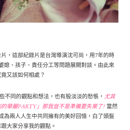
片，這部紀錄片是台灣導演沈可尚，用7年的時
婆媳、孩子、責任分工等問題展開對談。由此來
究竟又該如何相處？
有些不同的觀點和想法，也有股淡淡的愁悵，
尤其
的華麗PARTY」那我豈不是準備要失業了?
當然
成為兩人人生中共同擁有的美好回憶，白了頭髮
章跟大家分享我的觀點。