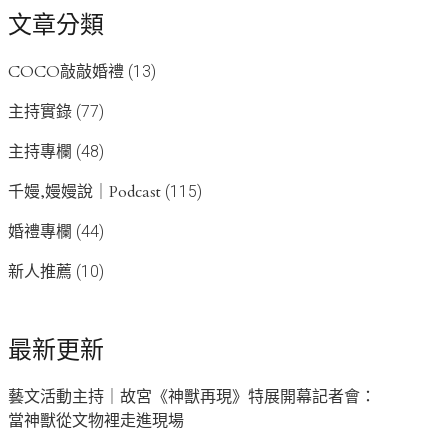
文章分類
COCO敲敲婚禮
(13)
主持實錄
(77)
主持專欄
(48)
千嫚,嫚嫚說｜Podcast
(115)
婚禮專欄
(44)
新人推薦
(10)
最新更新
藝文活動主持｜故宮《神獸再現》特展開幕記者會：
當神獸從文物裡走進現場