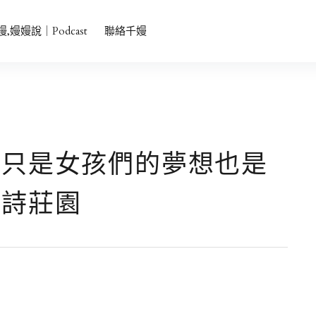
者會主持、中英雙語、品牌發表會主持、活動主持
嫚,嫚嫚說｜Podcast
聯絡千嫚
不只是女孩們的夢想也是
麗詩莊園