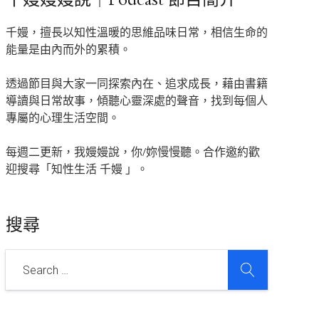
千嫚，擅長以知性溫暖的思維品味日常，相信生命的
能量是由內而外的累積。
透過節目與大家一同探索內在、追求成長，藉由書籍
導讀與日常故事，傾聽心靈深處的聲音，找到每個人
專屬的心理生活空間。
每週二更新，我嫚嫚說，你/妳慢慢聽。合作邀約歡
迎搜尋「知性生活 千嫚 」。
搜尋
SEARCH
Search