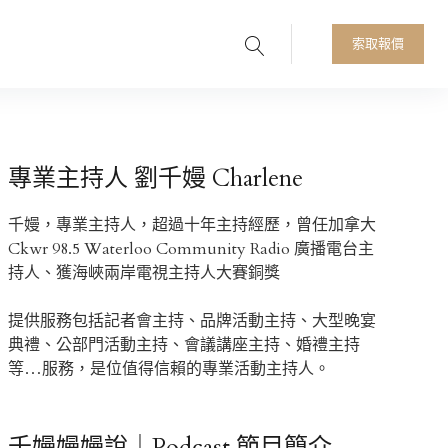
Search
人首選
索取報價
專業主持人 劉千嫚 Charlene
千嫚，專業主持人，超過十年主持經歷，曾任加拿大
Ckwr 98.5 Waterloo Community Radio 廣播電台主
持人、獲海峽兩岸電視主持人大賽銅獎
提供服務包括記者會主持、品牌活動主持、大型晚宴
典禮、公部門活動主持、會議講座主持、婚禮主持
等…服務，是位值得信賴的專業活動主持人。
千嫚嫚嫚說｜Podcast 節目簡介