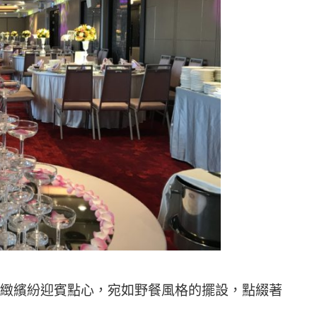
精緻繽紛迎賓點心，宛如野餐風格的擺設，點綴著
。