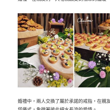
婚禮中，兩人交換了屬於承諾的戒指，在親
塔儀式，象徵著彼此細水長流的愛情。