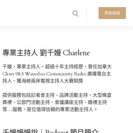
Search
人首選
索取報價
專業主持人 劉千嫚 Charlene
千嫚，專業主持人，超過十年主持經歷，曾任加拿大
Ckwr 98.5 Waterloo Community Radio 廣播電台主
持人、獲海峽兩岸電視主持人大賽銅獎
提供服務包括記者會主持、品牌活動主持、大型晚宴
典禮、公部門活動主持、會議講座主持、婚禮主持
等…服務，是位值得信賴的專業活動主持人。
千嫚嫚嫚說｜Podcast 節目簡介