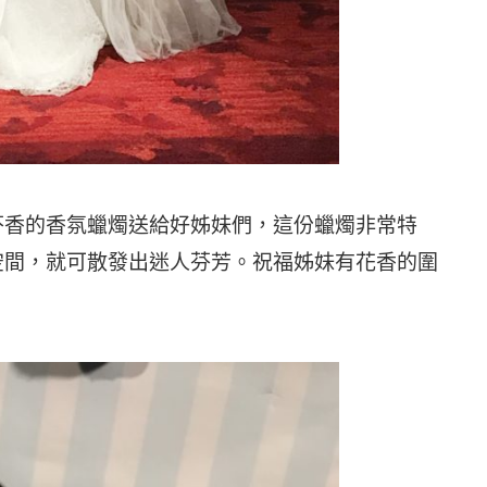
芬香的香氛蠟燭送給好姊妹們，這份蠟燭非常特
空間，就可散發出迷人芬芳。祝福姊妹有花香的圍