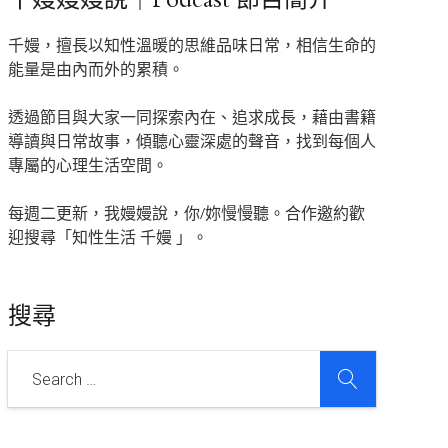
千嫚，擅長以知性溫暖的思維品味日常，相信生命的
能量是由內而外的累積。
透過節目與大家一同探索內在、追求成長，藉由書籍
導讀與日常故事，傾聽心靈深處的聲音，找到每個人
專屬的心理生活空間。
每週二更新，我嫚嫚說，你/妳慢慢聽。合作邀約歡
迎搜尋「知性生活 千嫚 」。
搜尋
SEARCH
Search