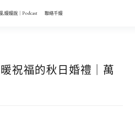
者會主持、中英雙語、品牌發表會主持、活動主持
嫚,嫚嫚說｜Podcast
聯絡千嫚
溫暖祝福的秋日婚禮｜萬