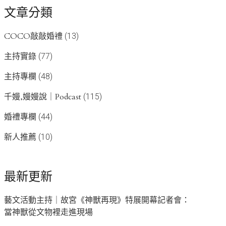
文章分類
COCO敲敲婚禮
(13)
主持實錄
(77)
主持專欄
(48)
千嫚,嫚嫚說｜Podcast
(115)
婚禮專欄
(44)
新人推薦
(10)
最新更新
藝文活動主持｜故宮《神獸再現》特展開幕記者會：
當神獸從文物裡走進現場