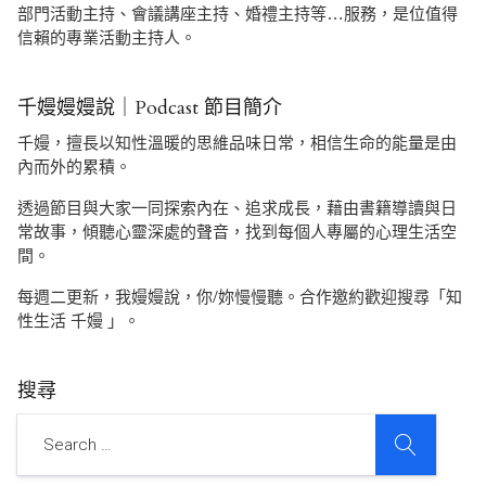
部門活動主持、會議講座主持、婚禮主持等…服務，是位值得
信賴的專業活動主持人。
千嫚嫚嫚說｜Podcast 節目簡介
千嫚，擅長以知性溫暖的思維品味日常，相信生命的能量是由
內而外的累積。
透過節目與大家一同探索內在、追求成長，藉由書籍導讀與日
常故事，傾聽心靈深處的聲音，找到每個人專屬的心理生活空
間。
每週二更新，我嫚嫚說，你/妳慢慢聽。合作邀約歡迎搜尋「知
性生活 千嫚 」。
搜尋
SEARCH
Search