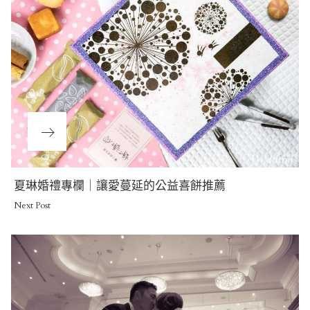
Next
夏琳婚禮專欄｜讓愛蔓延的公益喜餅推薦
Post
Next Post