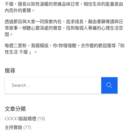
千嫚，擅長以知性溫暖的思維品味日常，相信生命的能量是由
內而外的累積。
透過節目與大家一同探索內在、追求成長，藉由書籍導讀與日
常故事，傾聽心靈深處的聲音，找到每個人專屬的心理生活空
間。
每週二更新，我嫚嫚說，你/妳慢慢聽。合作邀約歡迎搜尋「知
性生活 千嫚 」。
搜尋
SEARCH
Search
文章分類
COCO敲敲婚禮
(13)
主持實錄
(77)