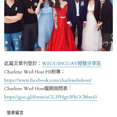
此篇文章刊登於：
WEDDINGDAY經驗分享區
Charlene Wed Host FB粉專：
https://www.facebook.com/charleneliuhost/
Charlene Wed Host檔期詢問表：
https://goo.gl/forms/aGL3PHg63FhOCMm43
發表留言