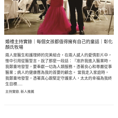
婚禮主持實錄｜每個女孩都值得擁有自己的童話｜彰化
顏氏牧場
兩人是醫生和護理師的完美組合，在兩人感人的愛情影片中，
惟中引用從醫誓言，說了那麼一段話：『准許我進入醫業時，
我鄭重地發誓，要奉獻一切為人類服務。憑著良心和尊嚴從事
醫業；病人的健康應為我的首要的顧念。 當我走入家庭時，
我鄭重地發誓，憑著真心跟堅定守護家人，太太的幸福為我終
生目標….
主持實錄
新人推薦
,
Post