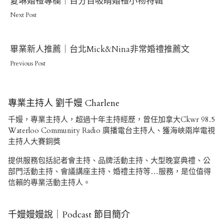
夏琳婚禮專欄｜百分百吸睛婚禮小物特輯
Post
Next Post
Previous
畢業新人推薦｜台北Mick&Nina非常婚禮推薦文
Post
Previous Post
專業主持人 劉千嫚 Charlene
千嫚，專業主持人，超過十年主持經歷，曾任加拿大Ckwr 98.5
Waterloo Community Radio 廣播電台主持人、獲海峽兩岸電視
主持人大賽銅獎
提供服務包括記者會主持、品牌活動主持、大型晚宴典禮、公
部門活動主持、會議講座主持、婚禮主持等…服務，是位值得
信賴的專業活動主持人。
千嫚嫚嫚說｜Podcast 節目簡介