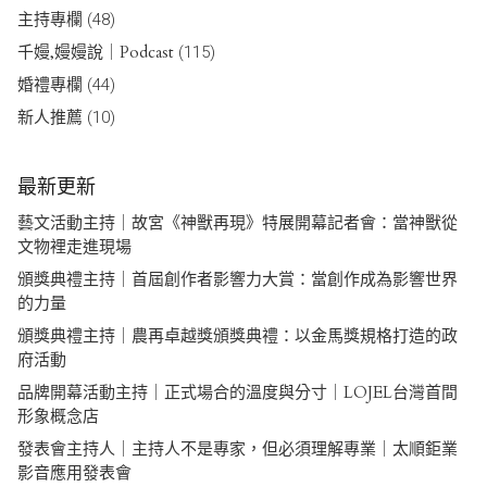
主持專欄
(48)
千嫚,嫚嫚說｜Podcast
(115)
婚禮專欄
(44)
新人推薦
(10)
最新更新
藝文活動主持｜故宮《神獸再現》特展開幕記者會：當神獸從
文物裡走進現場
頒獎典禮主持｜首屆創作者影響力大賞：當創作成為影響世界
的力量
頒獎典禮主持｜農再卓越獎頒獎典禮：以金馬獎規格打造的政
府活動
品牌開幕活動主持｜正式場合的溫度與分寸｜LOJEL台灣首間
形象概念店
發表會主持人｜主持人不是專家，但必須理解專業｜太順鉅業
影音應用發表會