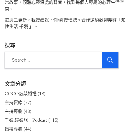
常故事，傾聽心靈深處的聲音，找到每個人專屬的心理生活空
間。
每週二更新，我嫚嫚說，你/妳慢慢聽。合作邀約歡迎搜尋「知
性生活 千嫚 」。
搜尋
SEARCH
Search
文章分類
COCO敲敲婚禮
(13)
主持實錄
(77)
主持專欄
(48)
千嫚,嫚嫚說｜Podcast
(115)
婚禮專欄
(44)