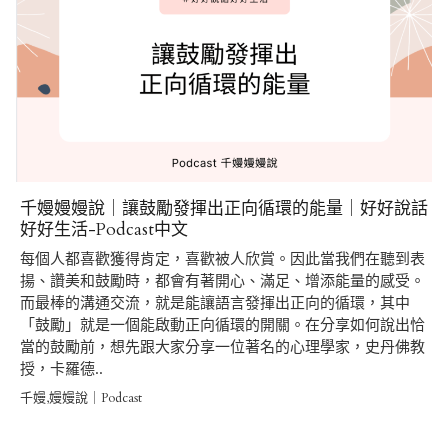
千嫚嫚嫚說｜讓鼓勵發揮出正向循環的能量｜好好說話
好好生活-Podcast中文
每個人都喜歡獲得肯定，喜歡被人欣賞。因此當我們在聽到表
揚、讚美和鼓勵時，都會有著開心、滿足、增添能量的感受。
而最棒的溝通交流，就是能讓語言發揮出正向的循環，其中
「鼓勵」就是一個能啟動正向循環的開關。在分享如何說出恰
當的鼓勵前，想先跟大家分享一位著名的心理學家，史丹佛教
授，卡羅德..
千嫚,嫚嫚說｜Podcast