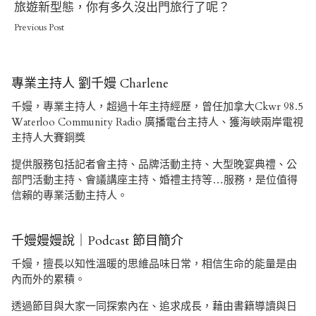
Post
旅遊新型態，你有多久沒出門旅行了呢？
Previous Post
專業主持人 劉千嫚 Charlene
千嫚，專業主持人，超過十年主持經歷，曾任加拿大Ckwr 98.5
Waterloo Community Radio 廣播電台主持人、獲海峽兩岸電視
主持人大賽銅獎
提供服務包括記者會主持、品牌活動主持、大型晚宴典禮、公
部門活動主持、會議講座主持、婚禮主持等…服務，是位值得
信賴的專業活動主持人。
千嫚嫚嫚說｜Podcast 節目簡介
千嫚，擅長以知性溫暖的思維品味日常，相信生命的能量是由
內而外的累積。
透過節目與大家一同探索內在、追求成長，藉由書籍導讀與日