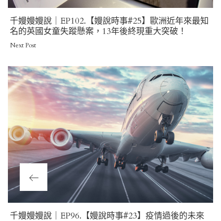
Next
千嫚嫚嫚說｜EP102.【嫚說時事#25】歐洲近年來最知
Post
名的英國女童失蹤懸案，13年後終現重大突破！
Next Post
Previous
千嫚嫚嫚說｜EP96.【嫚說時事#23】疫情過後的未來