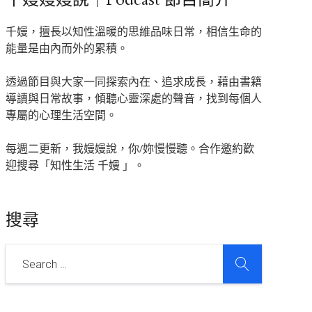
千嫚，擅長以知性溫暖的思維品味日常，相信生命的
能量是由內而外的累積。
透過節目與大家一同探索內在、追求成長，藉由書籍
導讀與日常故事，傾聽心靈深處的聲音，找到每個人
專屬的心理生活空間。
每週二更新，我嫚嫚說，你/妳慢慢聽。合作邀約歡
迎搜尋「知性生活 千嫚 」。
搜尋
SEARCH
Search