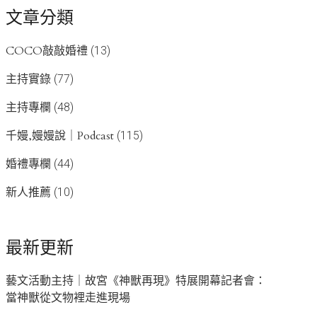
文章分類
COCO敲敲婚禮
(13)
主持實錄
(77)
主持專欄
(48)
千嫚,嫚嫚說｜Podcast
(115)
婚禮專欄
(44)
新人推薦
(10)
最新更新
藝文活動主持｜故宮《神獸再現》特展開幕記者會：
當神獸從文物裡走進現場