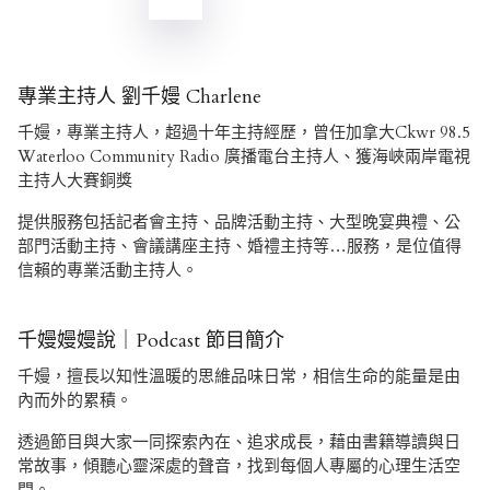
頁
專業主持人 劉千嫚 Charlene
千嫚，專業主持人，超過十年主持經歷，曾任加拿大Ckwr 98.5
Waterloo Community Radio 廣播電台主持人、獲海峽兩岸電視
主持人大賽銅獎
提供服務包括記者會主持、品牌活動主持、大型晚宴典禮、公
部門活動主持、會議講座主持、婚禮主持等…服務，是位值得
信賴的專業活動主持人。
千嫚嫚嫚說｜Podcast 節目簡介
千嫚，擅長以知性溫暖的思維品味日常，相信生命的能量是由
內而外的累積。
透過節目與大家一同探索內在、追求成長，藉由書籍導讀與日
常故事，傾聽心靈深處的聲音，找到每個人專屬的心理生活空
間。