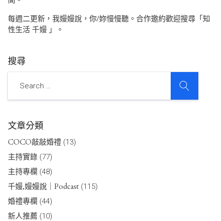
每週二更新，我嫚嫚說，你/妳慢慢聽。合作邀約歡迎搜尋「知
性生活 千嫚 」。
搜尋
SEARCH
Search
文章分類
COCO敲敲婚禮
(13)
主持實錄
(77)
主持專欄
(48)
千嫚,嫚嫚說｜Podcast
(115)
婚禮專欄
(44)
新人推薦
(10)