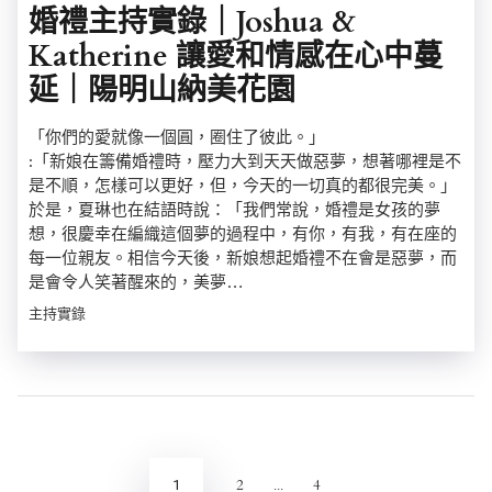
婚禮主持實錄｜Joshua &
Katherine 讓愛和情感在心中蔓
延｜陽明山納美花園
「你們的愛就像一個圓，圈住了彼此。」
:「新娘在籌備婚禮時，壓力大到天天做惡夢，想著哪裡是不
是不順，怎樣可以更好，但，今天的一切真的都很完美。」
於是，夏琳也在結語時說：「我們常說，婚禮是女孩的夢
想，很慶幸在編織這個夢的過程中，有你，有我，有在座的
每一位親友。相信今天後，新娘想起婚禮不在會是惡夢，而
是會令人笑著醒來的，美夢…
主持實錄
文
章
分
2
4
1
...