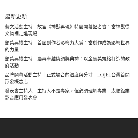
最新更新
藝文活動主持｜故宮《神獸再現》特展開幕記者會：當神獸從
文物裡走進現場
頒獎典禮主持｜首屆創作者影響力大賞：當創作成為影響世界
的力量
頒獎典禮主持｜農再卓越獎頒獎典禮：以金馬獎規格打造的政
府活動
品牌開幕活動主持｜正式場合的溫度與分寸｜LOJEL台灣首間
形象概念店
發表會主持人｜主持人不是專家，但必須理解專業｜太順鉅業
影音應用發表會