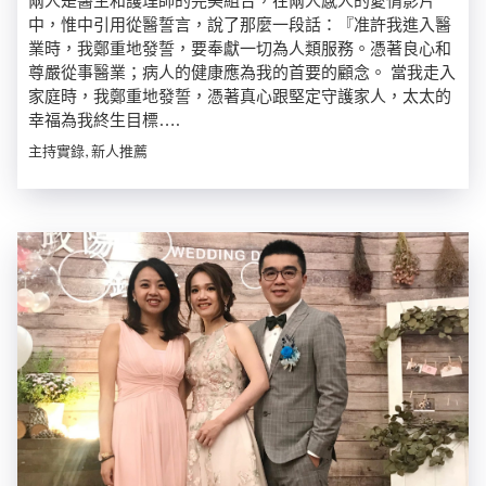
兩人是醫生和護理師的完美組合，在兩人感人的愛情影片
中，惟中引用從醫誓言，說了那麼一段話：『准許我進入醫
業時，我鄭重地發誓，要奉獻一切為人類服務。憑著良心和
尊嚴從事醫業；病人的健康應為我的首要的顧念。 當我走入
家庭時，我鄭重地發誓，憑著真心跟堅定守護家人，太太的
幸福為我終生目標….
主持實錄, 新人推薦