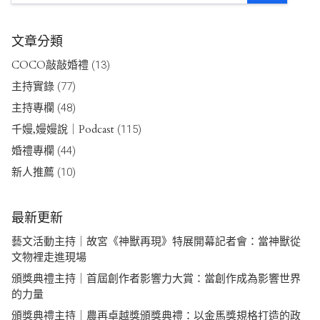
文章分類
COCO敲敲婚禮
(13)
主持實錄
(77)
主持專欄
(48)
千嫚,嫚嫚說｜Podcast
(115)
婚禮專欄
(44)
新人推薦
(10)
最新更新
藝文活動主持｜故宮《神獸再現》特展開幕記者會：當神獸從
文物裡走進現場
頒獎典禮主持｜首屆創作者影響力大賞：當創作成為影響世界
的力量
頒獎典禮主持｜農再卓越獎頒獎典禮：以金馬獎規格打造的政