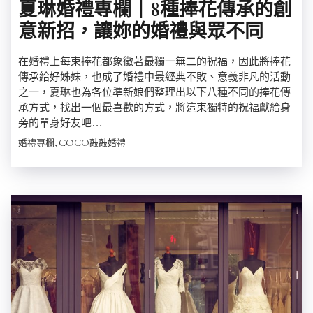
夏琳婚禮專欄｜8種捧花傳承的創
意新招，讓妳的婚禮與眾不同
在婚禮上每束捧花都象徵著最獨一無二的祝福，因此將捧花
傳承給好姊妹，也成了婚禮中最經典不敗、意義非凡的活動
之一，夏琳也為各位準新娘們整理出以下八種不同的捧花傳
承方式，找出一個最喜歡的方式，將這束獨特的祝福獻給身
旁的單身好友吧…
婚禮專欄, COCO敲敲婚禮