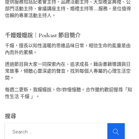
提供服務包括記者會主持、品牌活動主持、大型晚宴典禮、公
部門活動主持、會議講座主持、婚禮主持等…服務，是位值得
信賴的專業活動主持人。
千嫚嫚嫚說｜Podcast 節目簡介
千嫚，擅長以知性溫暖的思維品味日常，相信生命的能量是由
內而外的累積。
透過節目與大家一同探索內在、追求成長，藉由書籍導讀與日
常故事，傾聽心靈深處的聲音，找到每個人專屬的心理生活空
間。
每週二更新，我嫚嫚說，你/妳慢慢聽。合作邀約歡迎搜尋「知
性生活 千嫚 」。
搜尋
SEARCH
Search