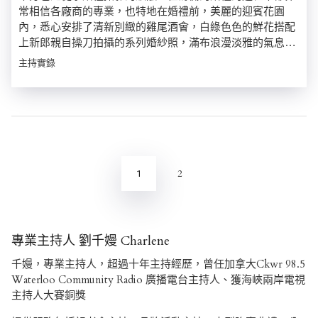
常相信各廠商的專業，也特地在婚禮前，美麗的迎賓花園
內，悉心安排了清新別緻的雞尾酒會，白綠色色的鮮花搭配
上新郎親自操刀拍攝的系列婚紗照，滿布浪漫淡雅的氣息…
主持實錄
文
章
分
2
1
頁
專業主持人 劉千嫚 Charlene
千嫚，專業主持人，超過十年主持經歷，曾任加拿大Ckwr 98.5
Waterloo Community Radio 廣播電台主持人、獲海峽兩岸電視
主持人大賽銅獎