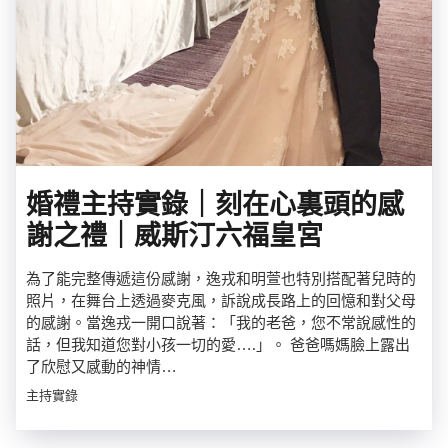
婚禮主持實錄｜刻在心裏頭的感
謝之禮｜威斯汀六福皇宮
為了能完整傳遞這份感謝，逸戎和明萱也特別搭配著兒時的
照片，在舞台上透過麥克風，訴說成長路上的回憶和對父母
的感謝。當逸戎一開口說著：「我的老爸，您不常說感性的
話，但我知道您對小孩一切的愛….」。 爸爸嗎媽臉上露出
了欣慰又感動的神情…
主持實錄