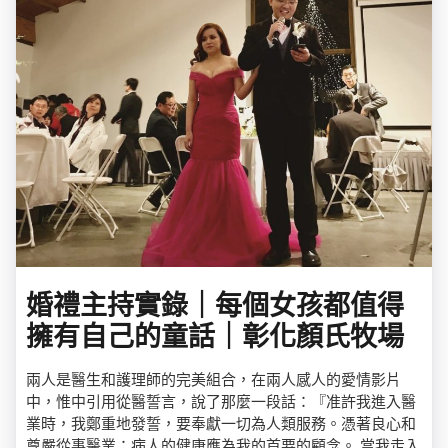
婚禮主持實錄｜每個女孩都值得
擁有自己的童話｜彰化顏氏牧場
兩人是醫生和護理師的完美組合，在兩人感人的愛情影片
中，惟中引用從醫誓言，說了那麼一段話：『准許我進入醫
業時，我鄭重地發誓，要奉獻一切為人類服務。憑著良心和
尊嚴從事醫業；病人的健康應為我的首要的顧念。 當我走入