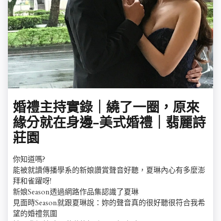
婚禮主持實錄｜繞了一圈，原來
緣分就在身邊-美式婚禮｜翡麗詩
莊園
你知道嗎?
能被就讀傳播學系的新娘讚賞聲音好聽，夏琳內心有多麼澎
拜和雀躍呀!
新娘Season透過網路作品集認識了夏琳
見面時Season就跟夏琳說：妳的聲音真的很好聽很符合我希
望的婚禮氛圍