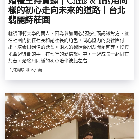
婚禮主持實錄｜Chris & Iris用同
樣的初心走向未來的道路｜台北
翡麗詩莊園
就讀師範大學的兩人，因為參加同心服務社而認識對方，並
在社團內擔任社長和副社長的角色，同心協力的為社團付
出，培養出絕佳的默契。兩人的戀情從朋友開始萌芽，慢慢
地牽起彼此的手，在七年的愛情旅程中，一起成長一起同甘
共苦，始終用同樣的初心陪伴彼此左右…
主持實錄, 新人推薦