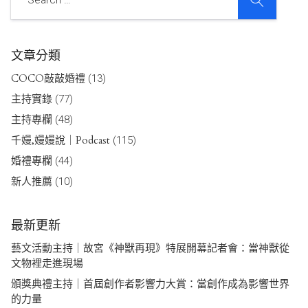
文章分類
COCO敲敲婚禮
(13)
主持實錄
(77)
主持專欄
(48)
千嫚,嫚嫚說｜Podcast
(115)
婚禮專欄
(44)
新人推薦
(10)
最新更新
藝文活動主持｜故宮《神獸再現》特展開幕記者會：當神獸從
文物裡走進現場
頒獎典禮主持｜首屆創作者影響力大賞：當創作成為影響世界
的力量