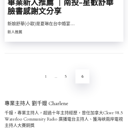
畢業新人推薦 ｜南投-星叡舒華
臉書感謝文分享
新娘舒華(小歐)是夏琳在台中婚宴…
新人推薦
文
章
分
1
5
6
...
頁
專業主持人 劉千嫚 Charlene
千嫚，專業主持人，超過十年主持經歷，曾任加拿大Ckwr 98.5
Waterloo Community Radio 廣播電台主持人、獲海峽兩岸電視
主持人大賽銅獎