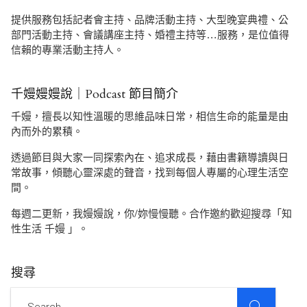
提供服務包括記者會主持、品牌活動主持、大型晚宴典禮、公
部門活動主持、會議講座主持、婚禮主持等…服務，是位值得
信賴的專業活動主持人。
千嫚嫚嫚說｜Podcast 節目簡介
千嫚，擅長以知性溫暖的思維品味日常，相信生命的能量是由
內而外的累積。
透過節目與大家一同探索內在、追求成長，藉由書籍導讀與日
常故事，傾聽心靈深處的聲音，找到每個人專屬的心理生活空
間。
每週二更新，我嫚嫚說，你/妳慢慢聽。合作邀約歡迎搜尋「知
性生活 千嫚 」。
搜尋
SEARCH
Search