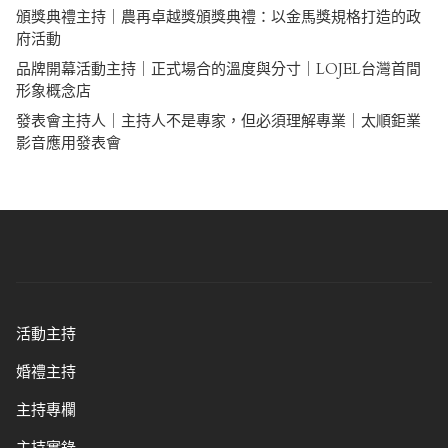
頒獎典禮主持｜農再卓越獎頒獎典禮：以金馬獎規格打造的政
府活動
品牌開幕活動主持｜正式場合的溫度與分寸｜LOJEL台灣首間
形象概念店
發表會主持人｜主持人不是專家，但必須理解專業｜太順鉅業
影音應用發表會
活動主持
婚禮主持
主持專欄