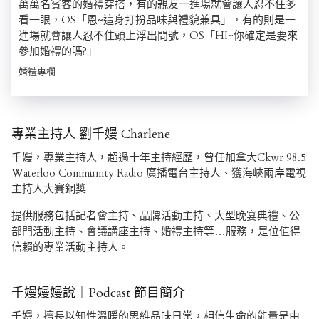
萬萬名賓客的婚禮穿搭，有的親友一進場就會讓人忍不住多
看一眼，OS「恩~這身打扮品味與禮貌兼具」，有的則是一
進場就會讓人忍不住頭上浮出問號，OS「HI~你確定是要來
參加婚禮的嗎?」
婚禮專欄
專業主持人 劉千嫚 Charlene
千嫚，專業主持人，超過十年主持經歷，曾任加拿大Ckwr 98.5
Waterloo Community Radio 廣播電台主持人、獲海峽兩岸電視
主持人大賽銅獎
提供服務包括記者會主持、品牌活動主持、大型晚宴典禮、公
部門活動主持、會議講座主持、婚禮主持等…服務，是位值得
信賴的專業活動主持人。
千嫚嫚嫚說｜Podcast 節目簡介
千嫚，擅長以知性溫暖的思維品味日常，相信生命的能量是由