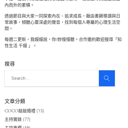
內而外的累積。
透過節目與大家一同探索內在、追求成長，藉由書籍導讀與日
常故事，傾聽心靈深處的聲音，找到每個人專屬的心理生活空
間。
每週二更新，我嫚嫚說，你/妳慢慢聽。合作邀約歡迎搜尋「知
性生活 千嫚 」。
搜尋
SEARCH
Search
文章分類
COCO敲敲婚禮
(13)
主持實錄
(77)
主持專欄
(48)