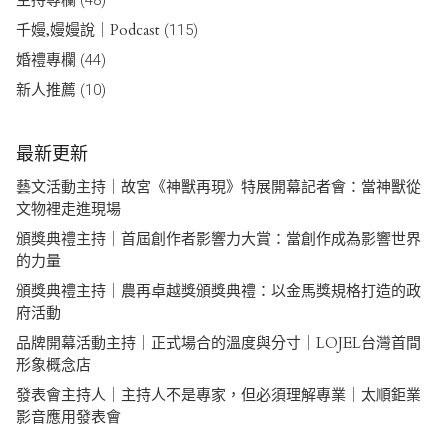
千嫚,嫚嫚說｜Podcast
(115)
婚禮專欄
(44)
新人推薦
(10)
最新更新
藝文活動主持｜故宮《神獸再現》特展開幕記者會：當神獸從
文物裡走進現場
頒獎典禮主持｜首屆創作者影響力大賞：當創作成為影響世界
的力量
頒獎典禮主持｜農再卓越獎頒獎典禮：以金馬獎規格打造的政
府活動
品牌開幕活動主持｜正式場合的溫度與分寸｜LOJEL台灣首間
形象概念店
發表會主持人｜主持人不是專家，但必須理解專業｜太順鉅業
影音應用發表會