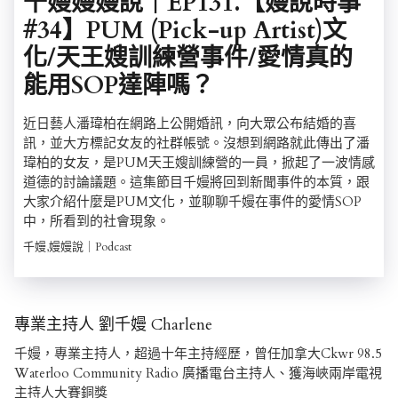
千嫚嫚嫚說｜EP131.【嫚說時事
#34】PUM (Pick-up Artist)文
化/天王嫂訓練營事件/愛情真的
能用SOP達陣嗎？
近日藝人潘瑋柏在網路上公開婚訊，向大眾公布結婚的喜
訊，並大方標記女友的社群帳號。沒想到網路就此傳出了潘
瑋柏的女友，是PUM天王嫂訓練營的一員，掀起了一波情感
道德的討論議題。這集節目千嫚將回到新聞事件的本質，跟
大家介紹什麼是PUM文化，並聊聊千嫚在事件的愛情SOP
中，所看到的社會現象。
千嫚,嫚嫚說｜Podcast
專業主持人 劉千嫚 Charlene
千嫚，專業主持人，超過十年主持經歷，曾任加拿大Ckwr 98.5
Waterloo Community Radio 廣播電台主持人、獲海峽兩岸電視
主持人大賽銅獎