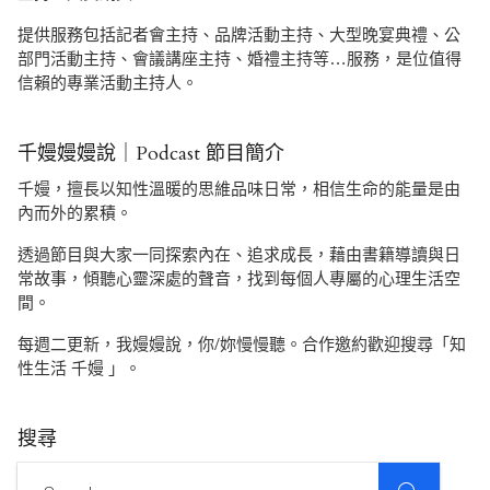
提供服務包括記者會主持、品牌活動主持、大型晚宴典禮、公
部門活動主持、會議講座主持、婚禮主持等…服務，是位值得
信賴的專業活動主持人。
千嫚嫚嫚說｜Podcast 節目簡介
千嫚，擅長以知性溫暖的思維品味日常，相信生命的能量是由
內而外的累積。
透過節目與大家一同探索內在、追求成長，藉由書籍導讀與日
常故事，傾聽心靈深處的聲音，找到每個人專屬的心理生活空
間。
每週二更新，我嫚嫚說，你/妳慢慢聽。合作邀約歡迎搜尋「知
性生活 千嫚 」。
搜尋
SEARCH
Search