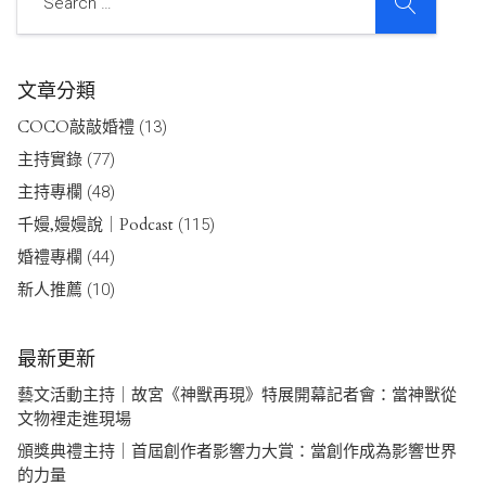
文章分類
COCO敲敲婚禮
(13)
主持實錄
(77)
主持專欄
(48)
千嫚,嫚嫚說｜Podcast
(115)
婚禮專欄
(44)
新人推薦
(10)
最新更新
藝文活動主持｜故宮《神獸再現》特展開幕記者會：當神獸從
文物裡走進現場
頒獎典禮主持｜首屆創作者影響力大賞：當創作成為影響世界
的力量