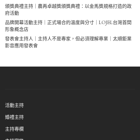
頒獎典禮主持｜農再卓越獎頒獎典禮：以金馬獎規格打造的政
府活動
品牌開幕活動主持｜正式場合的溫度與分寸｜LOJEL台灣首間
形象概念店
發表會主持人｜主持人不是專家，但必須理解專業｜太順鉅業
影音應用發表會
活動主持
婚禮主持
主持專欄