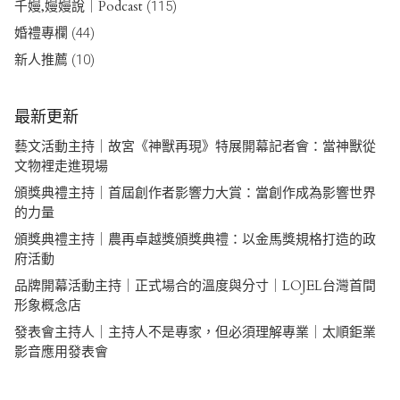
千嫚,嫚嫚說｜Podcast
(115)
婚禮專欄
(44)
新人推薦
(10)
最新更新
藝文活動主持｜故宮《神獸再現》特展開幕記者會：當神獸從
文物裡走進現場
頒獎典禮主持｜首屆創作者影響力大賞：當創作成為影響世界
的力量
頒獎典禮主持｜農再卓越獎頒獎典禮：以金馬獎規格打造的政
府活動
品牌開幕活動主持｜正式場合的溫度與分寸｜LOJEL台灣首間
形象概念店
發表會主持人｜主持人不是專家，但必須理解專業｜太順鉅業
影音應用發表會