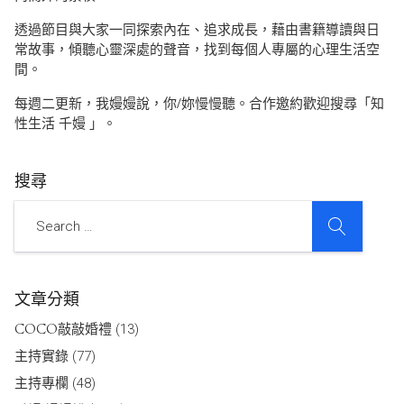
透過節目與大家一同探索內在、追求成長，藉由書籍導讀與日
常故事，傾聽心靈深處的聲音，找到每個人專屬的心理生活空
間。
每週二更新，我嫚嫚說，你/妳慢慢聽。合作邀約歡迎搜尋「知
性生活 千嫚 」。
搜尋
SEARCH
Search
文章分類
COCO敲敲婚禮
(13)
主持實錄
(77)
主持專欄
(48)