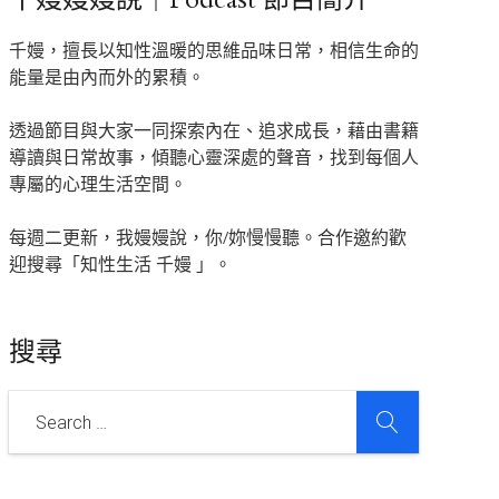
千嫚，擅長以知性溫暖的思維品味日常，相信生命的
能量是由內而外的累積。
透過節目與大家一同探索內在、追求成長，藉由書籍
導讀與日常故事，傾聽心靈深處的聲音，找到每個人
專屬的心理生活空間。
每週二更新，我嫚嫚說，你/妳慢慢聽。合作邀約歡
迎搜尋「知性生活 千嫚 」。
搜尋
SEARCH
Search