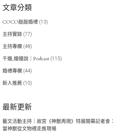
文章分類
COCO敲敲婚禮
(13)
主持實錄
(77)
主持專欄
(48)
千嫚,嫚嫚說｜Podcast
(115)
婚禮專欄
(44)
新人推薦
(10)
最新更新
藝文活動主持｜故宮《神獸再現》特展開幕記者會：
當神獸從文物裡走進現場