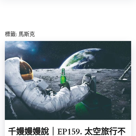
Skip
to
content
標籤:
馬斯克
千嫚嫚嫚說｜EP159. 太空旅行不