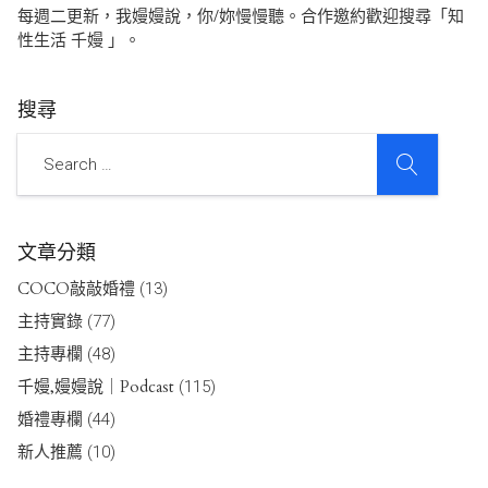
每週二更新，我嫚嫚說，你/妳慢慢聽。合作邀約歡迎搜尋「知
性生活 千嫚 」。
搜尋
SEARCH
Search
文章分類
COCO敲敲婚禮
(13)
主持實錄
(77)
主持專欄
(48)
千嫚,嫚嫚說｜Podcast
(115)
婚禮專欄
(44)
新人推薦
(10)