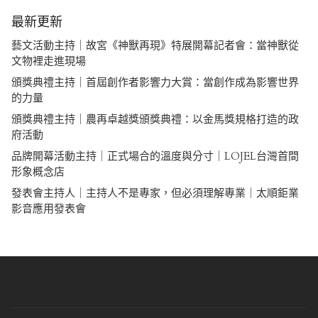
最新更新
藝文活動主持｜故宮《神獸再現》特展開幕記者會：當神獸從
文物裡走進現場
頒獎典禮主持｜首屆創作者影響力大賞：當創作成為影響世界
的力量
頒獎典禮主持｜農再卓越獎頒獎典禮：以金馬獎規格打造的政
府活動
品牌開幕活動主持｜正式場合的溫度與分寸｜LOJEL台灣首間
形象概念店
發表會主持人｜主持人不是專家，但必須理解專業｜太順鉅業
影音應用發表會