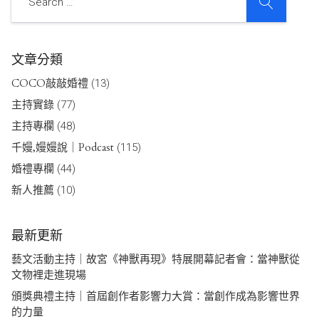
文章分類
COCO敲敲婚禮
(13)
主持實錄
(77)
主持專欄
(48)
千嫚,嫚嫚說｜Podcast
(115)
婚禮專欄
(44)
新人推薦
(10)
最新更新
藝文活動主持｜故宮《神獸再現》特展開幕記者會：當神獸從
文物裡走進現場
頒獎典禮主持｜首屆創作者影響力大賞：當創作成為影響世界
的力量