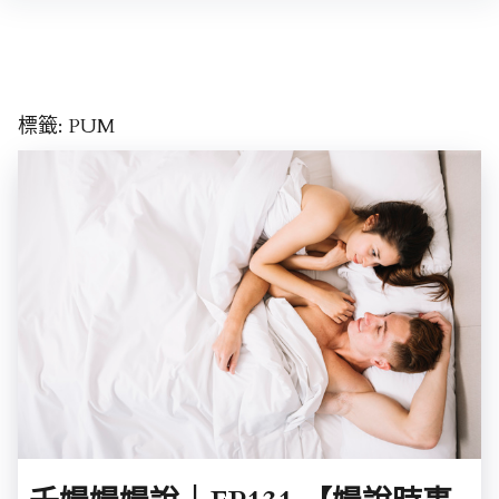
Skip
to
content
標籤:
PUM