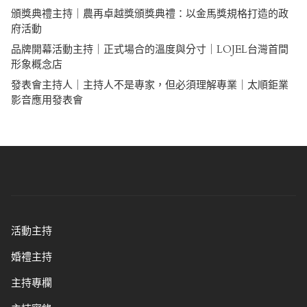
頒獎典禮主持｜農再卓越獎頒獎典禮：以金馬獎規格打造的政
府活動
品牌開幕活動主持｜正式場合的溫度與分寸｜LOJEL台灣首間
形象概念店
發表會主持人｜主持人不是專家，但必須理解專業｜太順鉅業
影音應用發表會
活動主持
婚禮主持
主持專欄