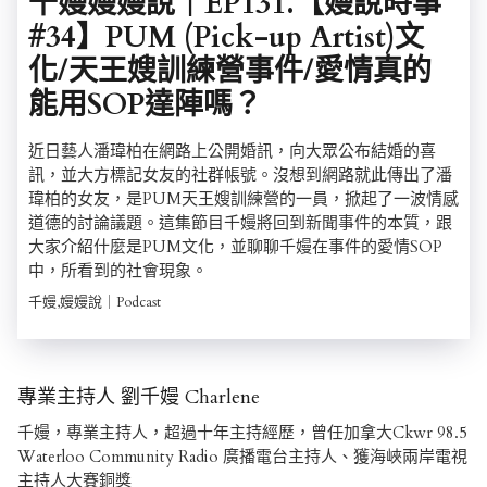
千嫚嫚嫚說｜EP131.【嫚說時事
#34】PUM (Pick-up Artist)文
化/天王嫂訓練營事件/愛情真的
能用SOP達陣嗎？
近日藝人潘瑋柏在網路上公開婚訊，向大眾公布結婚的喜
訊，並大方標記女友的社群帳號。沒想到網路就此傳出了潘
瑋柏的女友，是PUM天王嫂訓練營的一員，掀起了一波情感
道德的討論議題。這集節目千嫚將回到新聞事件的本質，跟
大家介紹什麼是PUM文化，並聊聊千嫚在事件的愛情SOP
中，所看到的社會現象。
千嫚,嫚嫚說｜Podcast
專業主持人 劉千嫚 Charlene
千嫚，專業主持人，超過十年主持經歷，曾任加拿大Ckwr 98.5
Waterloo Community Radio 廣播電台主持人、獲海峽兩岸電視
主持人大賽銅獎