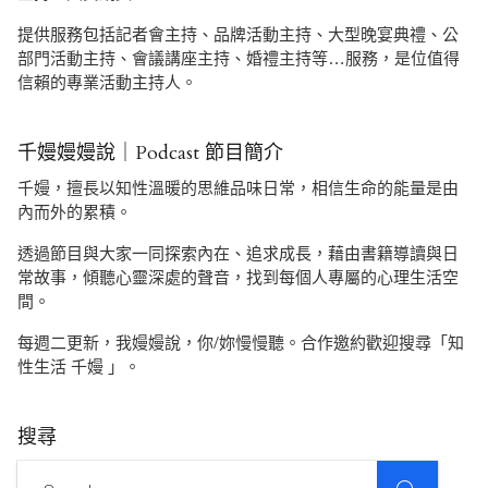
提供服務包括記者會主持、品牌活動主持、大型晚宴典禮、公
部門活動主持、會議講座主持、婚禮主持等…服務，是位值得
信賴的專業活動主持人。
千嫚嫚嫚說｜Podcast 節目簡介
千嫚，擅長以知性溫暖的思維品味日常，相信生命的能量是由
內而外的累積。
透過節目與大家一同探索內在、追求成長，藉由書籍導讀與日
常故事，傾聽心靈深處的聲音，找到每個人專屬的心理生活空
間。
每週二更新，我嫚嫚說，你/妳慢慢聽。合作邀約歡迎搜尋「知
性生活 千嫚 」。
搜尋
SEARCH
Search