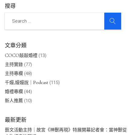
搜尋
SEARCH
Search
文章分類
COCO敲敲婚禮
(13)
主持實錄
(77)
主持專欄
(48)
千嫚,嫚嫚說｜Podcast
(115)
婚禮專欄
(44)
新人推薦
(10)
最新更新
藝文活動主持｜故宮《神獸再現》特展開幕記者會：當神獸從