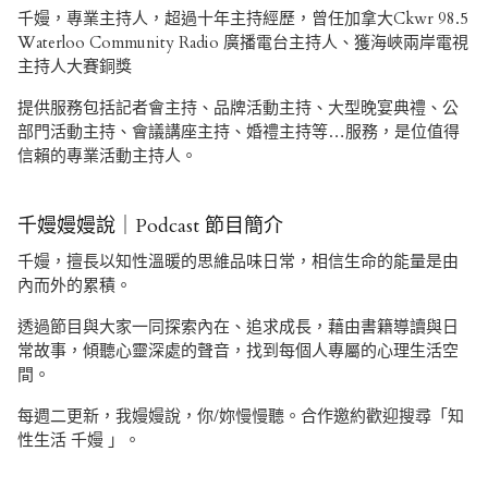
千嫚，專業主持人，超過十年主持經歷，曾任加拿大Ckwr 98.5
Waterloo Community Radio 廣播電台主持人、獲海峽兩岸電視
主持人大賽銅獎
提供服務包括記者會主持、品牌活動主持、大型晚宴典禮、公
部門活動主持、會議講座主持、婚禮主持等…服務，是位值得
信賴的專業活動主持人。
千嫚嫚嫚說｜Podcast 節目簡介
千嫚，擅長以知性溫暖的思維品味日常，相信生命的能量是由
內而外的累積。
透過節目與大家一同探索內在、追求成長，藉由書籍導讀與日
常故事，傾聽心靈深處的聲音，找到每個人專屬的心理生活空
間。
每週二更新，我嫚嫚說，你/妳慢慢聽。合作邀約歡迎搜尋「知
性生活 千嫚 」。