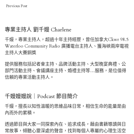
Previous Post
專業主持人 劉千嫚 Charlene
千嫚，專業主持人，超過十年主持經歷，曾任加拿大Ckwr 98.5
Waterloo Community Radio 廣播電台主持人、獲海峽兩岸電視
主持人大賽銅獎
提供服務包括記者會主持、品牌活動主持、大型晚宴典禮、公
部門活動主持、會議講座主持、婚禮主持等…服務，是位值得
信賴的專業活動主持人。
千嫚嫚嫚說｜Podcast 節目簡介
千嫚，擅長以知性溫暖的思維品味日常，相信生命的能量是由
內而外的累積。
透過節目與大家一同探索內在、追求成長，藉由書籍導讀與日
常故事，傾聽心靈深處的聲音，找到每個人專屬的心理生活空