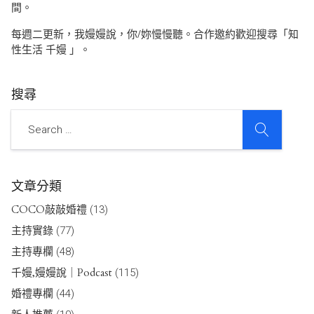
間。
每週二更新，我嫚嫚說，你/妳慢慢聽。合作邀約歡迎搜尋「知
性生活 千嫚 」。
搜尋
SEARCH
Search
文章分類
COCO敲敲婚禮
(13)
主持實錄
(77)
主持專欄
(48)
千嫚,嫚嫚說｜Podcast
(115)
婚禮專欄
(44)