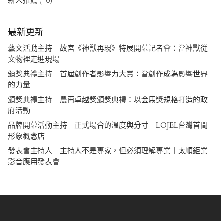
新人推薦
(10)
最新更新
藝文活動主持｜故宮《神獸再現》特展開幕記者會：當神獸從
文物裡走進現場
頒獎典禮主持｜首屆創作者影響力大賞：當創作成為影響世界
的力量
頒獎典禮主持｜農再卓越獎頒獎典禮：以金馬獎規格打造的政
府活動
品牌開幕活動主持｜正式場合的溫度與分寸｜LOJEL台灣首間
形象概念店
發表會主持人｜主持人不是專家，但必須理解專業｜太順鉅業
影音應用發表會