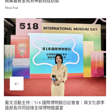
Post
開幕嘉賓金馬男神劉冠廷訪談
Next Post
Previous
藝文活動主持｜518 國際博物館日記者會：與文化部李
Post
遠部長共同迎接全球博物館盛宴