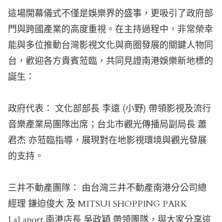
這場開幕儀式不僅是娛樂界的盛事，更吸引了政府部
門與跨國產業的高度重視。在主持過程中，非常榮幸
能與多位推動台灣影視文化與商圈發展的關鍵人物同
台，歡迎各方貴賓蒞臨，共同見證南港娛樂新地標的
誕生：
政府代表：
文化部部長 李遠 (小野)
帶領影視及流行
音樂產業局團隊出席；
台北市觀光傳播局副局長 蕭
君杰
亦蒞臨指導，展現對在地影視環境與觀光發展
的支持。
三井不動產團隊： 由
台灣三井不動產南港分公司總
經理 鎌迫俊大
及
MITSUI SHOPPING PARK
LaLaport 南港店長 吳政穎
帶領團隊，與大家分享這