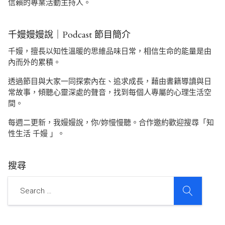
信賴的專業活動主持人。
千嫚嫚嫚說｜Podcast 節目簡介
千嫚，擅長以知性溫暖的思維品味日常，相信生命的能量是由
內而外的累積。
透過節目與大家一同探索內在、追求成長，藉由書籍導讀與日
常故事，傾聽心靈深處的聲音，找到每個人專屬的心理生活空
間。
每週二更新，我嫚嫚說，你/妳慢慢聽。合作邀約歡迎搜尋「知
性生活 千嫚 」。
搜尋
SEARCH
Search