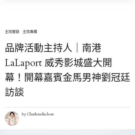
Skip
to
content
主持實錄
主持專欄
品牌活動主持人｜南港
LaLaport 威秀影城盛大開
幕！開幕嘉賓金馬男神劉冠廷
訪談
Charleneliu.host
by