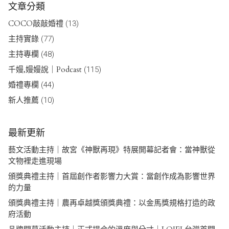
文章分類
COCO敲敲婚禮
(13)
主持實錄
(77)
主持專欄
(48)
千嫚,嫚嫚說｜Podcast
(115)
婚禮專欄
(44)
新人推薦
(10)
最新更新
藝文活動主持｜故宮《神獸再現》特展開幕記者會：當神獸從
文物裡走進現場
頒獎典禮主持｜首屆創作者影響力大賞：當創作成為影響世界
的力量
頒獎典禮主持｜農再卓越獎頒獎典禮：以金馬獎規格打造的政
府活動