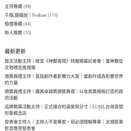
主持專欄
(48)
千嫚,嫚嫚說｜Podcast
(115)
婚禮專欄
(44)
新人推薦
(10)
最新更新
藝文活動主持｜故宮《神獸再現》特展開幕記者會：當神獸從
文物裡走進現場
頒獎典禮主持｜首屆創作者影響力大賞：當創作成為影響世界
的力量
頒獎典禮主持｜農再卓越獎頒獎典禮：以金馬獎規格打造的政
府活動
品牌開幕活動主持｜正式場合的溫度與分寸｜LOJEL台灣首間
形象概念店
發表會主持人｜主持人不是專家，但必須理解專業｜太順鉅業
影音應用發表會