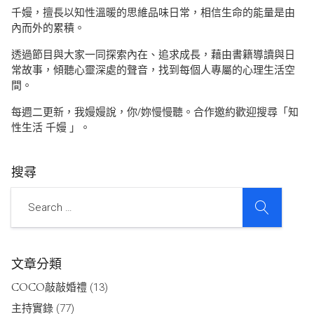
千嫚，擅長以知性溫暖的思維品味日常，相信生命的能量是由
內而外的累積。
透過節目與大家一同探索內在、追求成長，藉由書籍導讀與日
常故事，傾聽心靈深處的聲音，找到每個人專屬的心理生活空
間。
每週二更新，我嫚嫚說，你/妳慢慢聽。合作邀約歡迎搜尋「知
性生活 千嫚 」。
搜尋
SEARCH
Search
文章分類
COCO敲敲婚禮
(13)
主持實錄
(77)