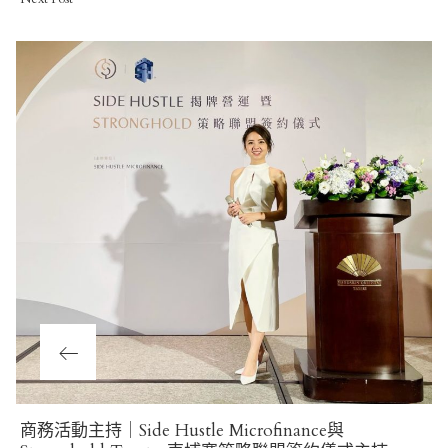
Previous
商務活動主持｜Side Hustle Microfinance與