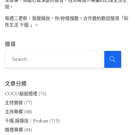
常故事，傾聽心靈深處的聲音，找到每個人專屬的心理生活空
間。
每週二更新，我嫚嫚說，你/妳慢慢聽。合作邀約歡迎搜尋「知
性生活 千嫚 」。
搜尋
SEARCH
Search
文章分類
COCO敲敲婚禮
(13)
主持實錄
(77)
主持專欄
(48)
千嫚,嫚嫚說｜Podcast
(115)
婚禮專欄
(44)