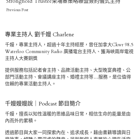
Post
Stronghold Trustee柬埔寨策略聯盟簽約儀式主持
Previous Post
專業主持人 劉千嫚 Charlene
千嫚，專業主持人，超過十年主持經歷，曾任加拿大Ckwr 98.5
Waterloo Community Radio 廣播電台主持人、獲海峽兩岸電視
主持人大賽銅獎
提供服務包括記者會主持、品牌活動主持、大型晚宴典禮、公
部門活動主持、會議講座主持、婚禮主持等…服務，是位值得
信賴的專業活動主持人。
千嫚嫚嫚說｜Podcast 節目簡介
千嫚，擅長以知性溫暖的思維品味日常，相信生命的能量是由
內而外的累積。
透過節目與大家一同探索內在、追求成長，藉由書籍導讀與日