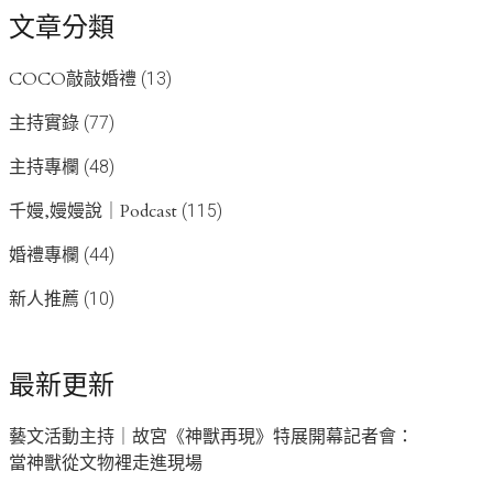
文章分類
COCO敲敲婚禮
(13)
主持實錄
(77)
主持專欄
(48)
千嫚,嫚嫚說｜Podcast
(115)
婚禮專欄
(44)
新人推薦
(10)
最新更新
藝文活動主持｜故宮《神獸再現》特展開幕記者會：
當神獸從文物裡走進現場