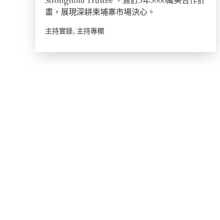
Stronghold Trustee ，簽訂3年3000萬美合作計
畫，展現深耕柬埔寨市場決心。
主持實錄, 主持專欄