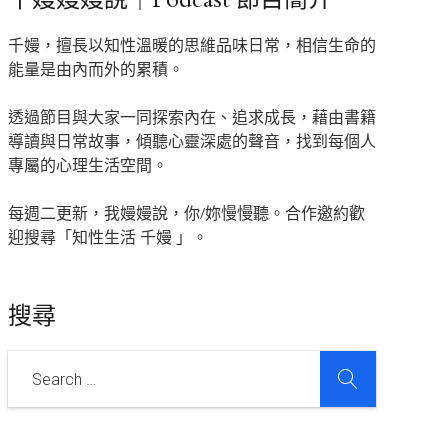
千嫚，擅長以知性溫暖的思維品味日常，相信生命的
能量是由內而外的累積。
透過節目與大家一同探索內在、追求成長，藉由書籍
導讀與日常故事，傾聽心靈深處的聲音，找到每個人
專屬的心理生活空間。
每週二更新，我嫚嫚說，你/妳慢慢聽。合作邀約歡
迎搜尋「知性生活 千嫚 」。
搜尋
SEARCH
Search