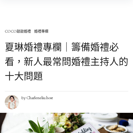
Skip
to
content
COCO敲敲婚禮
婚禮專欄
夏琳婚禮專欄｜籌備婚禮必
看，新人最常問婚禮主持人的
十大問題
Charleneliu.host
by