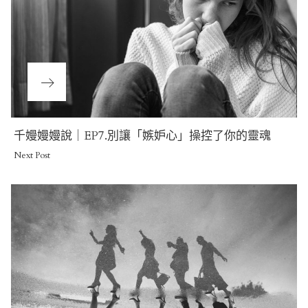
Next
千嫚嫚嫚說｜EP7.別讓「嫉妒心」操控了你的靈魂
Post
Next Post