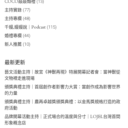
COCO敲敲婚禮
(13)
主持實錄
(77)
主持專欄
(48)
千嫚,嫚嫚說｜Podcast
(115)
婚禮專欄
(44)
新人推薦
(10)
最新更新
藝文活動主持｜故宮《神獸再現》特展開幕記者會：當神獸從
文物裡走進現場
頒獎典禮主持｜首屆創作者影響力大賞：當創作成為影響世界
的力量
頒獎典禮主持｜農再卓越獎頒獎典禮：以金馬獎規格打造的政
府活動
品牌開幕活動主持｜正式場合的溫度與分寸｜LOJEL台灣首間
形象概念店