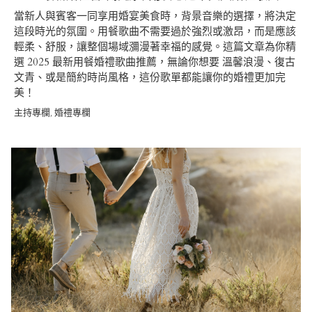
當新人與賓客一同享用婚宴美食時，背景音樂的選擇，將決定
這段時光的氛圍。用餐歌曲不需要過於強烈或激昂，而是應該
輕柔、舒服，讓整個場域瀰漫著幸福的感覺。這篇文章為你精
選 2025 最新用餐婚禮歌曲推薦，無論你想要 溫馨浪漫、復古
文青、或是簡約時尚風格，這份歌單都能讓你的婚禮更加完
美！
主持專欄
婚禮專欄
,