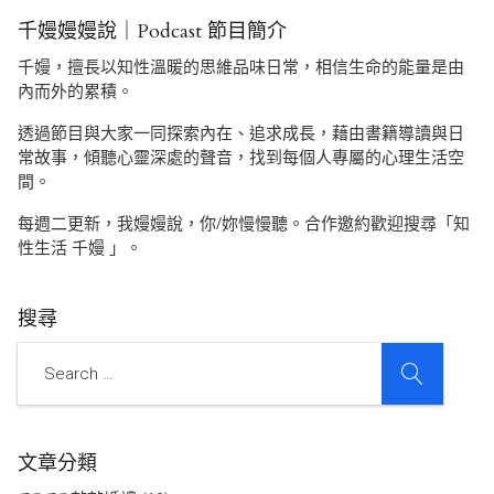
千嫚嫚嫚說｜Podcast 節目簡介
千嫚，擅長以知性溫暖的思維品味日常，相信生命的能量是由
內而外的累積。
透過節目與大家一同探索內在、追求成長，藉由書籍導讀與日
常故事，傾聽心靈深處的聲音，找到每個人專屬的心理生活空
間。
每週二更新，我嫚嫚說，你/妳慢慢聽。合作邀約歡迎搜尋「知
性生活 千嫚 」。
搜尋
SEARCH
Search
文章分類