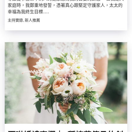
家庭時，我鄭重地發誓，憑著真心跟堅定守護家人，太太的
幸福為我終生目標….
主持實錄, 新人推薦