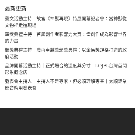
最新更新
藝文活動主持｜故宮《神獸再現》特展開幕記者會：當神獸從
文物裡走進現場
頒獎典禮主持｜首屆創作者影響力大賞：當創作成為影響世界
的力量
頒獎典禮主持｜農再卓越獎頒獎典禮：以金馬獎規格打造的政
府活動
品牌開幕活動主持｜正式場合的溫度與分寸｜LOJEL台灣首間
形象概念店
發表會主持人｜主持人不是專家，但必須理解專業｜太順鉅業
影音應用發表會