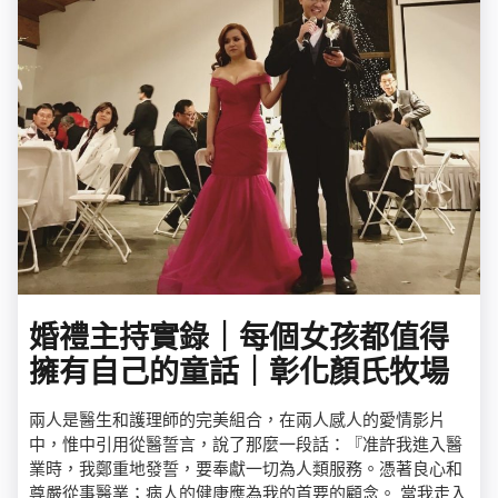
婚禮主持實錄｜每個女孩都值得
擁有自己的童話｜彰化顏氏牧場
兩人是醫生和護理師的完美組合，在兩人感人的愛情影片
中，惟中引用從醫誓言，說了那麼一段話：『准許我進入醫
業時，我鄭重地發誓，要奉獻一切為人類服務。憑著良心和
尊嚴從事醫業；病人的健康應為我的首要的顧念。 當我走入