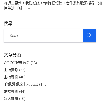
每週二更新，我嫚嫚說，你/妳慢慢聽。合作邀約歡迎搜尋「知
性生活 千嫚 」。
搜尋
SEARCH
Search
文章分類
COCO敲敲婚禮
(13)
主持實錄
(77)
主持專欄
(48)
千嫚,嫚嫚說｜Podcast
(115)
婚禮專欄
(44)
新人推薦
(10)