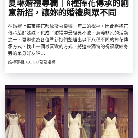
夏琳婚禮專欄｜8種捧花傳承的創
意新招，讓妳的婚禮與眾不同
在婚禮上每束捧花都象徵著最獨一無二的祝福，因此將捧花
傳承給好姊妹，也成了婚禮中最經典不敗、意義非凡的活動
之一，夏琳也為各位準新娘們整理出以下八種不同的捧花傳
承方式，找出一個最喜歡的方式，將這束獨特的祝福獻給身
旁的單身好友吧…
婚禮專欄, COCO敲敲婚禮