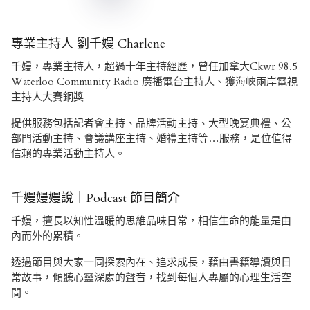
頁
專業主持人 劉千嫚 Charlene
千嫚，專業主持人，超過十年主持經歷，曾任加拿大Ckwr 98.5
Waterloo Community Radio 廣播電台主持人、獲海峽兩岸電視
主持人大賽銅獎
提供服務包括記者會主持、品牌活動主持、大型晚宴典禮、公
部門活動主持、會議講座主持、婚禮主持等…服務，是位值得
信賴的專業活動主持人。
千嫚嫚嫚說｜Podcast 節目簡介
千嫚，擅長以知性溫暖的思維品味日常，相信生命的能量是由
內而外的累積。
透過節目與大家一同探索內在、追求成長，藉由書籍導讀與日
常故事，傾聽心靈深處的聲音，找到每個人專屬的心理生活空
間。