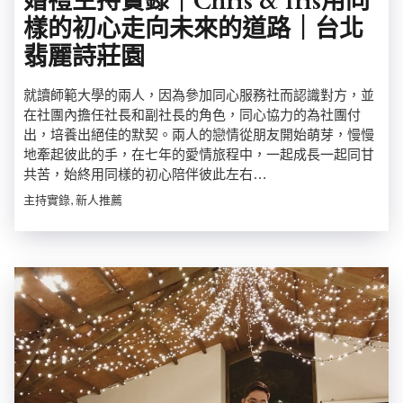
婚禮主持實錄｜Chris & Iris用同
樣的初心走向未來的道路｜台北
翡麗詩莊園
就讀師範大學的兩人，因為參加同心服務社而認識對方，並
在社團內擔任社長和副社長的角色，同心協力的為社團付
出，培養出絕佳的默契。兩人的戀情從朋友開始萌芽，慢慢
地牽起彼此的手，在七年的愛情旅程中，一起成長一起同甘
共苦，始終用同樣的初心陪伴彼此左右…
主持實錄, 新人推薦