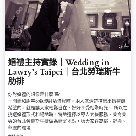
婚禮主持實錄｜Wedding in
Lawry’s Taipei｜台北勞瑞斯牛
肋排
你對婚禮的想像是什麼呢?
一開始和謝寧&亞璇討論流程時，兩人就清楚描繪出婚禮最
希望的，就是讓大家輕鬆自在，好好享受相聚時光。 所以在
挑選婚禮形式和場地時，特地選擇以專人套餐服務、美侖美
奐的台北勞瑞斯牛排做為婚宴地點，讓大家在高挑、舒適、
華麗的環境…