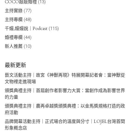
COCO敲敲婚禮
(13)
主持實錄
(77)
主持專欄
(48)
千嫚,嫚嫚說｜Podcast
(115)
婚禮專欄
(44)
新人推薦
(10)
最新更新
藝文活動主持｜故宮《神獸再現》特展開幕記者會：當神獸從
文物裡走進現場
頒獎典禮主持｜首屆創作者影響力大賞：當創作成為影響世界
的力量
頒獎典禮主持｜農再卓越獎頒獎典禮：以金馬獎規格打造的政
府活動
品牌開幕活動主持｜正式場合的溫度與分寸｜LOJEL台灣首間
形象概念店