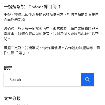
千嫚嫚嫚說｜Podcast 節目簡介
千嫚，擅長以知性溫暖的思維品味日常，相信生命的能量是由
內而外的累積。
透過節目與大家一同探索內在、追求成長，藉由書籍導讀與日
常故事，傾聽心靈深處的聲音，找到每個人專屬的心理生活空
間。
每週二更新，我嫚嫚說，你/妳慢慢聽。合作邀約歡迎搜尋「知
性生活 千嫚 」。
搜尋
SEARCH
Search
文章分類