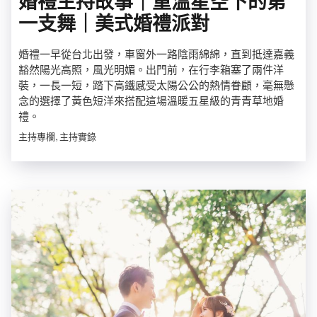
婚禮主持故事｜重溫星空下的第
一支舞｜美式婚禮派對
婚禮一早從台北出發，車窗外一路陰雨綿綿，直到抵達嘉義
豁然陽光高照，風光明媚。出門前，在行李箱塞了兩件洋
裝，一長一短，踏下高鐵感受太陽公公的熱情眷顧，毫無懸
念的選擇了黃色短洋來搭配這場溫暖五星級的青青草地婚
禮。
主持專欄, 主持實錄