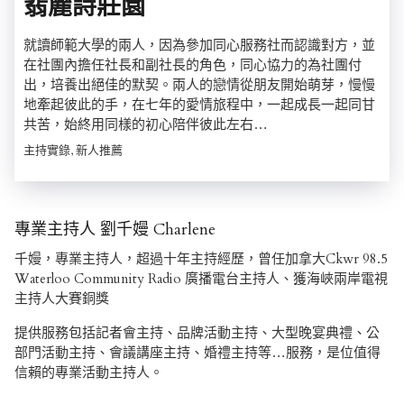
翡麗詩莊園
就讀師範大學的兩人，因為參加同心服務社而認識對方，並
在社團內擔任社長和副社長的角色，同心協力的為社團付
出，培養出絕佳的默契。兩人的戀情從朋友開始萌芽，慢慢
地牽起彼此的手，在七年的愛情旅程中，一起成長一起同甘
共苦，始終用同樣的初心陪伴彼此左右…
主持實錄, 新人推薦
專業主持人 劉千嫚 Charlene
千嫚，專業主持人，超過十年主持經歷，曾任加拿大Ckwr 98.5
Waterloo Community Radio 廣播電台主持人、獲海峽兩岸電視
主持人大賽銅獎
提供服務包括記者會主持、品牌活動主持、大型晚宴典禮、公
部門活動主持、會議講座主持、婚禮主持等…服務，是位值得
信賴的專業活動主持人。