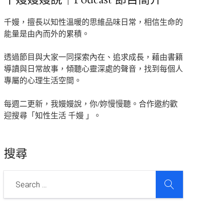
千嫚，擅長以知性溫暖的思維品味日常，相信生命的
能量是由內而外的累積。
透過節目與大家一同探索內在、追求成長，藉由書籍
導讀與日常故事，傾聽心靈深處的聲音，找到每個人
專屬的心理生活空間。
每週二更新，我嫚嫚說，你/妳慢慢聽。合作邀約歡
迎搜尋「知性生活 千嫚 」。
搜尋
SEARCH
Search