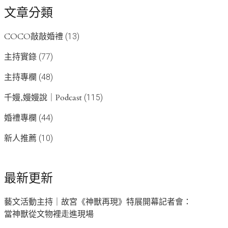
文章分類
COCO敲敲婚禮
(13)
主持實錄
(77)
主持專欄
(48)
千嫚,嫚嫚說｜Podcast
(115)
婚禮專欄
(44)
新人推薦
(10)
最新更新
藝文活動主持｜故宮《神獸再現》特展開幕記者會：
當神獸從文物裡走進現場