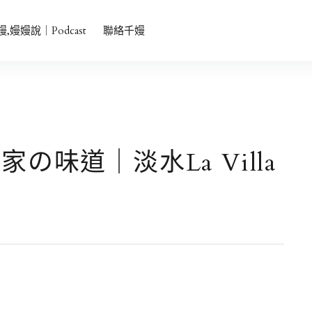
者會主持、中英雙語、品牌發表會主持、活動主持
嫚,嫚嫚說｜Podcast
聯絡千嫚
味道｜淡水La Villa