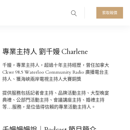
Search
人首選
索取報價
專業主持人 劉千嫚 Charlene
千嫚，專業主持人，超過十年主持經歷，曾任加拿大
Ckwr 98.5 Waterloo Community Radio 廣播電台主
持人、獲海峽兩岸電視主持人大賽銅獎
提供服務包括記者會主持、品牌活動主持、大型晚宴
典禮、公部門活動主持、會議講座主持、婚禮主持
等…服務，是位值得信賴的專業活動主持人。
千嫚嫚嫚說｜Podcast 節目簡介