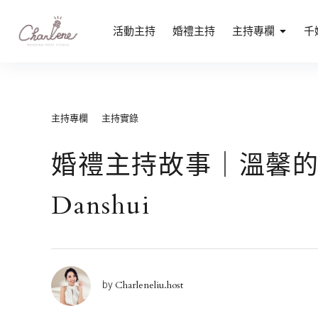
Skip
to
專業活動主持人劉千嫚｜媒體活動主持、記
活動主持
婚禮主持
主持專欄
千
專業活動主持人劉千嫚｜中英雙語、記者會、品牌發表會首選
content
主持專欄
主持實錄
婚禮主持故事｜溫馨的家の
Danshui
Charleneliu.host
by