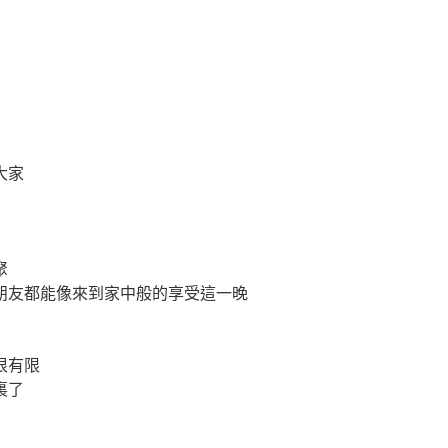
大家
聚
朋友都能像來到家中般的享受這一晚
很有限
裏了