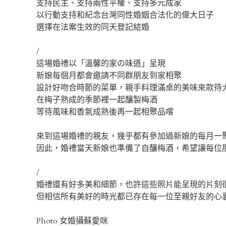
支持民主、支持兩性平權、支持多元成家
以行動支持和紀念台灣同性婚姻合法化的偉大日子
選擇在法案生效的同天登記結婚
/
這場婚禮以「溫馨的家の味道」呈現
新娘每個月都會邀請不同群朋友到家相聚
設計好吻合時節的菜單，親手料理滿桌的美味來款待
在梅子熟成的季節裡一起釀製梅酒
等待風味和香氣成熟後再一起相聚品嚐
來到這場婚禮的親友，幾乎都有參加過新娘的每月一
因此，婚禮當天新娘也準備了自釀梅酒，希望讓每位
/
婚禮還有好多美和細節，也許這些照片能呈現的片刻
但相信所有美好的時光都已存在每一位至親好友的心
Photo 女婚攝蘇愛咪