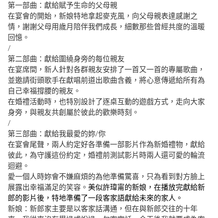
第一部曲：獻給賦予生命的父母親
在宴會的開始，新娘特地拿起麥克風，向父母親表達感謝之
情，謝謝父母用歲月陪伴我們成長，細數那些曾經共度的溫暖
回憶。
/
第二部曲：獻給圍繞身旁的每位親友
在宴席間，新人針對各群親友安排了一首又一首的專屬歌曲，
並邀請街頭歌手在獻唱前道出歌曲含義，將心意傳遞給所有為
自己幸福撐腰的親友。
在婚禮活動時，也特別設計了逐桌互動的遊戲方式，走向大家
身旁，與親友共創屬於彼此的歡樂時刻。
/
第三部曲：獻給我最愛的妳/你
在宴會尾聲，兩人約定好各準備一部影片作為新婚禮物，獻給
彼此，為守護這份約定，婚禮前測試影片時兩人還可愛的輪流
迴避。
愛一個人時妳會不嫌麻煩的為他準備驚喜，只為看到對方臉上
展露出幸福滿足的笑容。
美似許瑋甯的新娘，在播放完獻給新
郎的影片後，特地準備了一段客家語獻給未來的家人。
新娘：新郎家主要是以客家話溝通，但在與新郎交往的十年