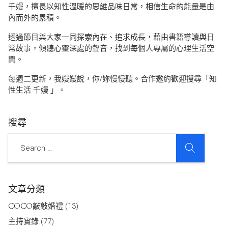
千嫚，擅長以知性溫暖的思維品味日常，相信生命的能量是由
內而外的累積。
透過節目與大家一同探索內在、追求成長，藉由書籍導讀與日
常故事，傾聽心靈深處的聲音，找到每個人專屬的心理生活空
間。
每週二更新，我嫚嫚說，你/妳慢慢聽。合作邀約歡迎搜尋「知
性生活 千嫚 」。
搜尋
SEARCH
Search
文章分類
COCO敲敲婚禮
(13)
主持實錄
(77)