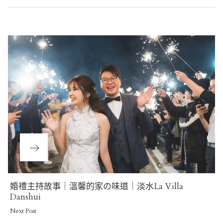
Post
navigation
Next
婚禮主持故事｜溫馨的家の味道｜淡水La Villa
Post
Danshui
Next Post