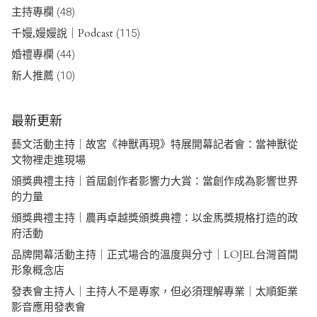
主持專欄
(48)
千嫚,嫚嫚說｜Podcast
(115)
婚禮專欄
(44)
新人推薦
(10)
最新更新
藝文活動主持｜故宮《神獸再現》特展開幕記者會：當神獸從
文物裡走進現場
頒獎典禮主持｜首屆創作者影響力大賞：當創作成為影響世界
的力量
頒獎典禮主持｜農再卓越獎頒獎典禮：以金馬獎規格打造的政
府活動
品牌開幕活動主持｜正式場合的溫度與分寸｜LOJEL台灣首間
形象概念店
發表會主持人｜主持人不是專家，但必須理解專業｜太順鉅業
影音應用發表會