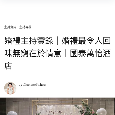
Skip
to
content
主持實錄
主持專欄
婚禮主持實錄｜婚禮最令人回
味無窮在於情意｜國泰萬怡酒
店
Charleneliu.host
by