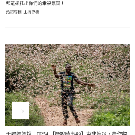
都能襯托出你們的幸福氛圍！
婚禮專欄
主持專欄
,
Post
navigation
Next
千嫚嫚嫚說｜EP54.【嫚說時事#9】東非蝗災，農作物