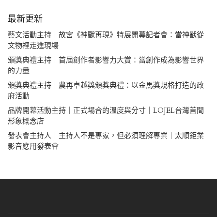
最新更新
藝文活動主持｜故宮《神獸再現》特展開幕記者會：當神獸從
文物裡走進現場
頒獎典禮主持｜首屆創作者影響力大賞：當創作成為影響世界
的力量
頒獎典禮主持｜農再卓越獎頒獎典禮：以金馬獎規格打造的政
府活動
品牌開幕活動主持｜正式場合的溫度與分寸｜LOJEL台灣首間
形象概念店
發表會主持人｜主持人不是專家，但必須理解專業｜太順鉅業
影音應用發表會