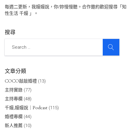
每週二更新，我嫚嫚說，你/妳慢慢聽。合作邀約歡迎搜尋「知
性生活 千嫚 」。
搜尋
SEARCH
Search
文章分類
COCO敲敲婚禮
(13)
主持實錄
(77)
主持專欄
(48)
千嫚,嫚嫚說｜Podcast
(115)
婚禮專欄
(44)
新人推薦
(10)