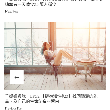
Post
掠奪者一天啃食3.5萬人糧食
Next Post
Previous
千嫚嫚嫚說｜EP52.【擁抱知性#23】找回隱藏的能
Post
量，為自己的生命創造些留白
Previous Post