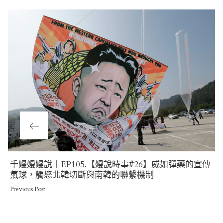
Previous
千嫚嫚嫚說｜EP105.【嫚說時事#26】威如彈藥的宣傳
Post
氣球，觸怒北韓切斷與南韓的聯繫機制
Previous Post