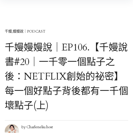
Skip
to
content
千嫚,嫚嫚說｜PODCAST
千嫚嫚嫚說｜EP106.【千嫚說
書#20｜一千零一個點子之
後：NETFLIX創始的祕密】
每一個好點子背後都有一千個
壞點子(上)
Charleneliu.host
by