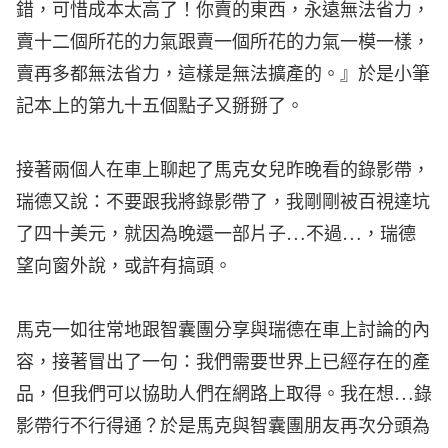
錯，可惜成本太高了！你賣的東西，永遠無法省力，
賣十二個所花的力氣跟賣一個所花的力氣一模一樣，
賣再多都無法省力，這樣是無法擴產的。』於是小筆
記本上的第九十五個點子又掰掰了。
接著兩個人在車上聊起了馬克女兒昨晚看的錄影帶，
瑞德又說：不要跟我將錄影帶了，我剛剛被百視達坑
了四十美元，就因為晚還一部片子…不過…，瑞德
望向窗外說，或許有搞頭。
馬克一如往常地跟智囊團分享與瑞德在車上討論的內
容，接著冒出了一句：我們需要世界上已經存在的產
品，但我們可以協助人們在網路上取得。我在想…錄
影帶行不行得通？於是馬克與智囊團朋友再次分頭為