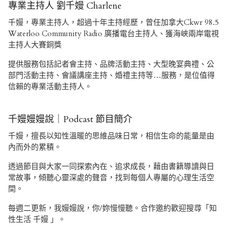
專業主持人 劉千嫚 Charlene
千嫚，專業主持人，超過十年主持經歷，曾任加拿大Ckwr 98.5
Waterloo Community Radio 廣播電台主持人、獲海峽兩岸電視
主持人大賽銅獎
提供服務包括記者會主持、品牌活動主持、大型晚宴典禮、公
部門活動主持、會議講座主持、婚禮主持等…服務，是位值得
信賴的專業活動主持人。
千嫚嫚嫚說｜Podcast 節目簡介
千嫚，擅長以知性溫暖的思維品味日常，相信生命的能量是由
內而外的累積。
透過節目與大家一同探索內在、追求成長，藉由書籍導讀與日
常故事，傾聽心靈深處的聲音，找到每個人專屬的心理生活空
間。
每週二更新，我嫚嫚說，你/妳慢慢聽。合作邀約歡迎搜尋「知
性生活 千嫚 」。