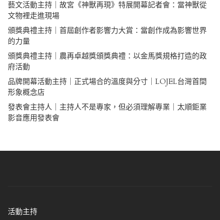
藝文活動主持｜故宮《神獸再現》特展開幕記者會：當神獸從
文物裡走進現場
頒獎典禮主持｜首屆創作者影響力大賞：當創作成為影響世界
的力量
頒獎典禮主持｜農再卓越獎頒獎典禮：以金馬獎規格打造的政
府活動
品牌開幕活動主持｜正式場合的溫度與分寸｜LOJEL台灣首間
形象概念店
發表會主持人｜主持人不是專家，但必須理解專業｜太順鉅業
影音應用發表會
活動主持