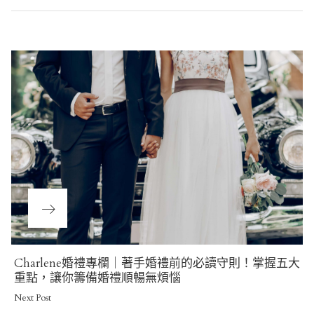
Post
navigation
Next
Charlene婚禮專欄｜著手婚禮前的必讀守則！掌握五大
Post
重點，讓你籌備婚禮順暢無煩惱
Next Post