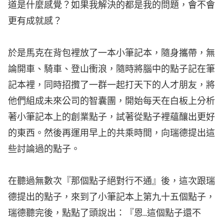
道是什麼感覺？如果我解決的都是我的問題，會不會
更有成就感？
於是馬克在背包裡放了一本小筆記本，隨身攜帶，無
論開車、騎車、登山衝浪，隨時將腦中的點子記在筆
記本裡，同時招攬了一群一起打天下的人才朋友，將
他們組成未來公司的智囊團，開始每天在白板上分析
著小筆記本上的創業點子，試著從點子裡蘊釀出更好
的東西。然後再運用早上的共乘時間，向瑞德提出這
些討論過的點子。
在聽過無數次『那個點子絕對行不通』後，這次跟瑞
德提出的點子，來到了小筆記本上第九十五個點子，
瑞德聽完後，點點了頭說出：『恩..這個點子還不