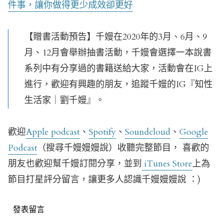
件事，讓你做得更少成效卻更好
【贈書活動預告】千嫚在2020年的3月、6月、9
月、12月會舉辦抽書活動，千嫚會選擇一本說書
系列中有分享過的書籍送給大家，活動會在IG上
進行，歡迎有興趣的朋友，追蹤千嫚的IG『知性
生活家｜劉千嫚』。
歡迎
Apple podcast
、
Spotify
、
Soundcloud
、
Google
Podcast
（搜尋千嫚嫚嫚說）收聽完整節目， 喜歡的
朋友也歡迎幫千嫚訂閱分享，並到
iTunes Store
上為
節目打星評分留言，讓更多人認識千嫚嫚嫚說 ：)
發表留言