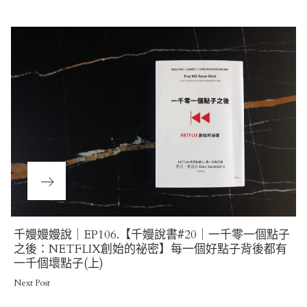
navigation
Next
千嫚嫚嫚說｜EP106.【千嫚說書#20｜一千零一個點子
Post
之後：NETFLIX創始的祕密】每一個好點子背後都有
一千個壞點子(上)
Next Post