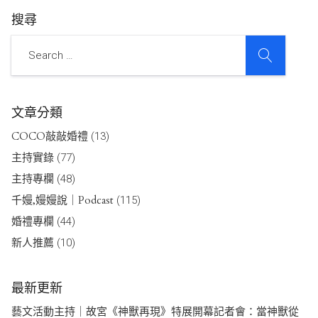
搜尋
SEARCH
Search
文章分類
COCO敲敲婚禮
(13)
主持實錄
(77)
主持專欄
(48)
千嫚,嫚嫚說｜Podcast
(115)
婚禮專欄
(44)
新人推薦
(10)
最新更新
藝文活動主持｜故宮《神獸再現》特展開幕記者會：當神獸從