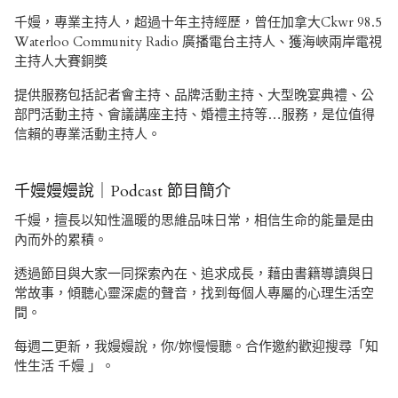
千嫚，專業主持人，超過十年主持經歷，曾任加拿大Ckwr 98.5
Waterloo Community Radio 廣播電台主持人、獲海峽兩岸電視
主持人大賽銅獎
提供服務包括記者會主持、品牌活動主持、大型晚宴典禮、公
部門活動主持、會議講座主持、婚禮主持等…服務，是位值得
信賴的專業活動主持人。
千嫚嫚嫚說｜Podcast 節目簡介
千嫚，擅長以知性溫暖的思維品味日常，相信生命的能量是由
內而外的累積。
透過節目與大家一同探索內在、追求成長，藉由書籍導讀與日
常故事，傾聽心靈深處的聲音，找到每個人專屬的心理生活空
間。
每週二更新，我嫚嫚說，你/妳慢慢聽。合作邀約歡迎搜尋「知
性生活 千嫚 」。