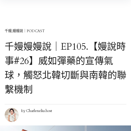
Skip
to
content
千嫚,嫚嫚說｜PODCAST
千嫚嫚嫚說｜EP105.【嫚說時
事#26】威如彈藥的宣傳氣
球，觸怒北韓切斷與南韓的聯
繫機制
Charleneliu.host
by