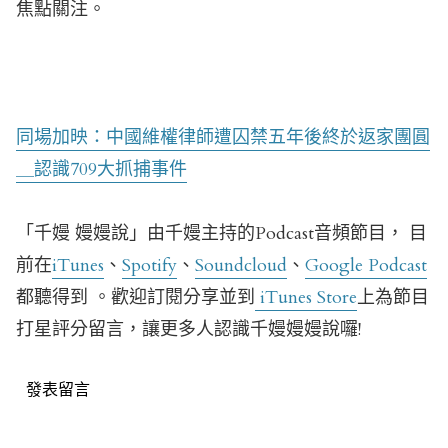
焦點關注。
同場加映：中國維權律師遭囚禁五年後終於返家團圓
＿認識709大抓捕事件
「千嫚 嫚嫚說」由千嫚主持的Podcast音頻節目， 目
前在
iTunes
、
Spotify
、
Soundcloud
、
Google Podcast
都聽得到 。歡迎訂閱分享並到
iTunes Store
上為節目
打星評分留言，讓更多人認識千嫚嫚嫚說囉!
發表留言