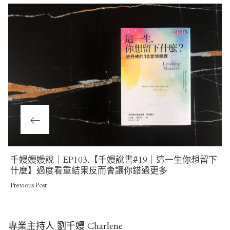
Previous
千嫚嫚嫚說｜EP103.【千嫚說書#19｜這一生你想留下
Post
什麼】過度看重結果反而會讓你錯過更多
Previous Post
專業主持人 劉千嫚 Charlene