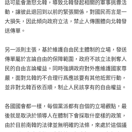
話可能會激怒北韓，導致北韓發起相關的軍事挑釁活
動，讓彼此退回到以前的緊張關係，對國民而言是一
大損失，因此傾向政府立法，禁止人傳團體向北韓發
送傳單。
另一派則主張，基於維護自由民主體制的立場，發送
傳單屬於言論自由的保障範圍，政府不該立法剝奪人
民的自由言論權益。同時強調政府對外應維護國家尊
嚴，面對北韓的不合理行爲應該要有其他抵禦行動，
並非對北韓百依百順，制止人民該享有的自由權益。
各國國會都一樣，每個黨派都有自個的立場觀點，最
後就是取決於領導人在體制下會採取什麼樣的政策，
由於目前南韓的法律並無明確的法條，來處於這個議