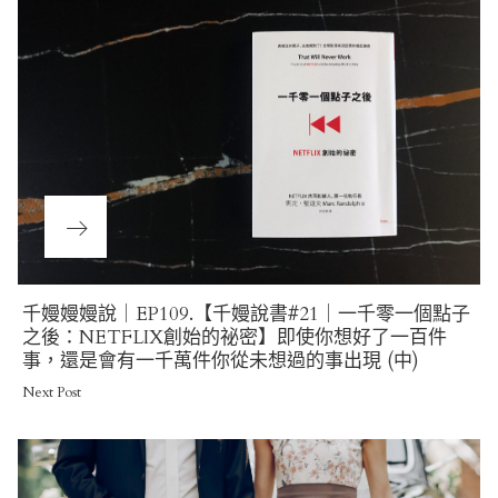
Next
千嫚嫚嫚說｜EP109.【千嫚說書#21｜一千零一個點子
Post
之後：NETFLIX創始的祕密】即使你想好了一百件
事，還是會有一千萬件你從未想過的事出現 (中)
Next Post