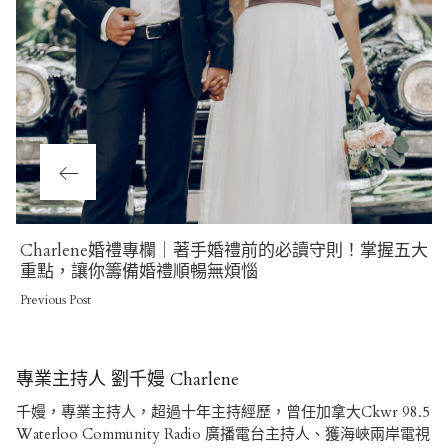
Previous
Charlene婚禮專欄｜著手婚禮前的必讀守則！掌握五大
Post
重點，讓你籌備婚禮順暢無煩惱
Previous Post
專業主持人 劉千嫚 Charlene
千嫚，專業主持人，超過十年主持經歷，曾任加拿大Ckwr 98.5
Waterloo Community Radio 廣播電台主持人、獲海峽兩岸電視