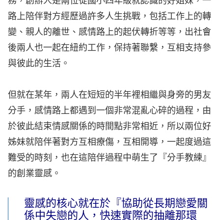
務，創辦人是兩位從國小四年級就認識的好姐妹，一
路上陪伴對方經歷過許多人生挑戰，包括工作上的轉
變、親人的離世、感情路上的起伏轉折等等，出社會
後兩人也一起在紐約工作，保持著聯繫，互相支持參
與彼此的生活。
但就在某年，兩人在短短的半年裡相繼與身旁的男友
分手，感情路上都遇到一個非常混亂心碎的過程，由
於彼此結束情感關係的時間點非常相近，所以兩位好
姊妹就陪伴著對方互相療傷，互相開導，一起度過這
難受的時刻，也在這陪伴過程中萌生了『分手教練』
的創業靈感。
靈感的核心就在於『協助從長期戀愛關
係中失戀的人，快速實際的抽離那環