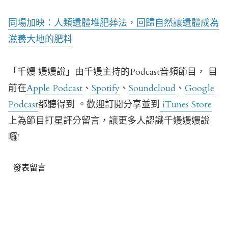
同場加映：人類遺體堆肥葬法，回歸自然讓遺體成為
滋養大地的肥料
「千嫚 嫚嫚說」由千嫚主持的Podcast音頻節目， 目
前在
Apple Podcast
、
Spotify
、
Soundcloud
、
Google
Podcast
都聽得到 。歡迎訂閱分享並到
iTunes Store
上為節目打星評分留言，讓更多人認識千嫚嫚嫚說
囉!
發表留言