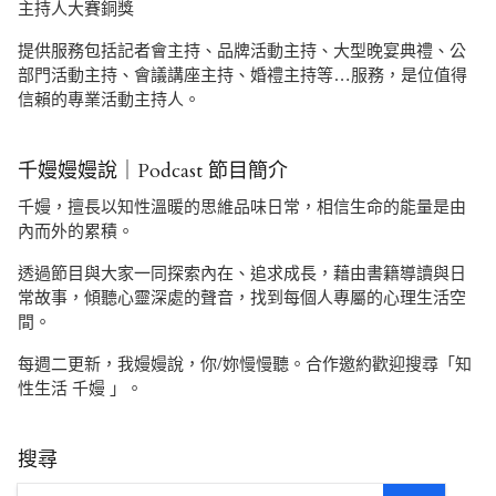
主持人大賽銅獎
提供服務包括記者會主持、品牌活動主持、大型晚宴典禮、公
部門活動主持、會議講座主持、婚禮主持等…服務，是位值得
信賴的專業活動主持人。
千嫚嫚嫚說｜Podcast 節目簡介
千嫚，擅長以知性溫暖的思維品味日常，相信生命的能量是由
內而外的累積。
透過節目與大家一同探索內在、追求成長，藉由書籍導讀與日
常故事，傾聽心靈深處的聲音，找到每個人專屬的心理生活空
間。
每週二更新，我嫚嫚說，你/妳慢慢聽。合作邀約歡迎搜尋「知
性生活 千嫚 」。
搜尋
SEARCH
Search