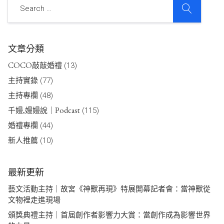
文章分類
COCO敲敲婚禮
(13)
主持實錄
(77)
主持專欄
(48)
千嫚,嫚嫚說｜Podcast
(115)
婚禮專欄
(44)
新人推薦
(10)
最新更新
藝文活動主持｜故宮《神獸再現》特展開幕記者會：當神獸從
文物裡走進現場
頒獎典禮主持｜首屆創作者影響力大賞：當創作成為影響世界