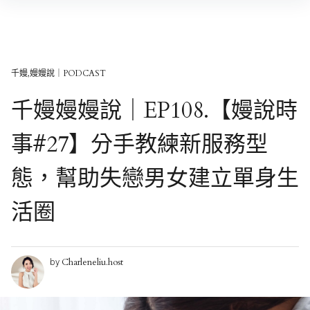
Skip
to
content
千嫚,嫚嫚說｜PODCAST
千嫚嫚嫚說｜EP108.【嫚說時
事#27】分手教練新服務型
態，幫助失戀男女建立單身生
活圈
Charleneliu.host
by