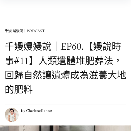
Skip
to
content
千嫚,嫚嫚說｜PODCAST
千嫚嫚嫚說｜EP60.【嫚說時
事#11】人類遺體堆肥葬法，
回歸自然讓遺體成為滋養大地
的肥料
Charleneliu.host
by