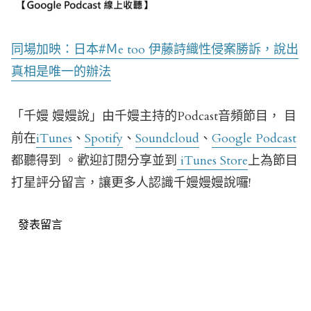
同場加映：日本#Ｍe too 伊藤詩織性侵案勝訴，說出
真相是唯一的辦法
「千嫚 嫚嫚說」由千嫚主持的Podcast音頻節目， 目
前在
iTunes
、
Spotify
、
Soundcloud
、
Google Podcast
都聽得到 。歡迎訂閱分享並到
iTunes Store
上為節目
打星評分留言，讓更多人認識千嫚嫚嫚說囉!
發表留言