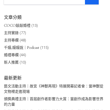
文章分類
COCO敲敲婚禮
(13)
主持實錄
(77)
主持專欄
(48)
千嫚,嫚嫚說｜Podcast
(115)
婚禮專欄
(44)
新人推薦
(10)
最新更新
藝文活動主持｜故宮《神獸再現》特展開幕記者會：當神獸從
文物裡走進現場
頒獎典禮主持｜首屆創作者影響力大賞：當創作成為影響世界
的力量