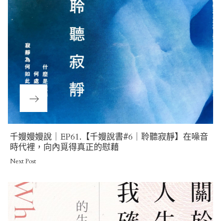
Next
千嫚嫚嫚說｜EP61.【千嫚說書#6｜聆聽寂靜】在噪音
Post
時代裡，向內覓得真正的慰藉
Next Post