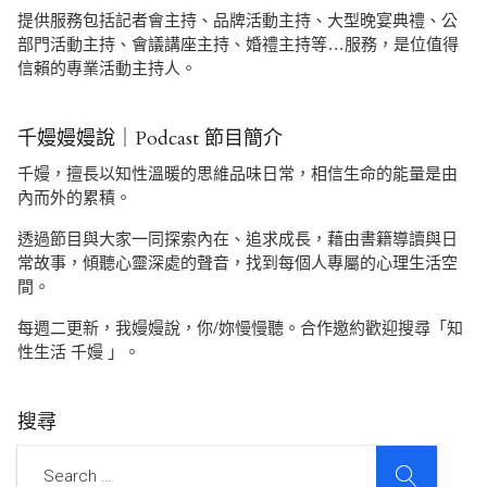
提供服務包括記者會主持、品牌活動主持、大型晚宴典禮、公
部門活動主持、會議講座主持、婚禮主持等…服務，是位值得
信賴的專業活動主持人。
千嫚嫚嫚說｜Podcast 節目簡介
千嫚，擅長以知性溫暖的思維品味日常，相信生命的能量是由
內而外的累積。
透過節目與大家一同探索內在、追求成長，藉由書籍導讀與日
常故事，傾聽心靈深處的聲音，找到每個人專屬的心理生活空
間。
每週二更新，我嫚嫚說，你/妳慢慢聽。合作邀約歡迎搜尋「知
性生活 千嫚 」。
搜尋
SEARCH
Search