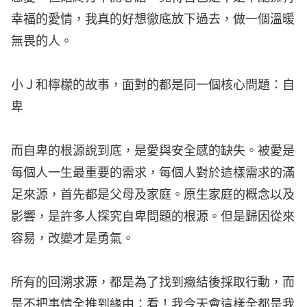
幸福的愛情，我真的好想徹底放下過去，做一個溫暖
無畏的人。
小Ｊ和檸檬的故事，面對的都是同一個核心問題：自
卑
而自卑的根源說到底，是愛與安全感的缺失。被愛是
每個人一生最重要的需求，每個人對於這樣需求的滿
足來源，首先都是父母及家庭。原生家庭的概念以及
影響，是許多人探究自卑問題的根源。但是歸因從來
容易，改變才是勇氣。
所有的回溯求源，都是為了找到癥結後採取行動，而
是不把事情全推到緣由：看！我今天會這樣全都是我