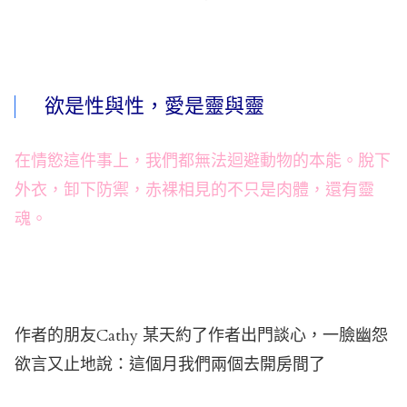
欲是性與性，愛是靈與靈
在情慾這件事上，我們都無法迴避動物的本能。
脫下
外衣，卸下防禦，赤裸相見的不只是肉體，還有靈
魂。
作者的朋友Cathy 某天約了作者出門談心，一臉幽怨
欲言又止地說：這個月我們兩個去開房間了