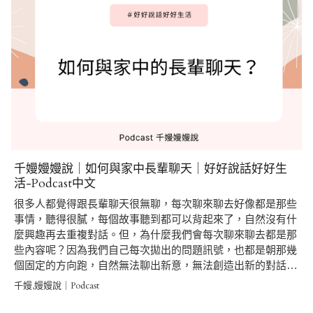
千嫚嫚嫚說｜如何與家中長輩聊天｜好好說話好好生
活-Podcast中文
很多人都覺得跟長輩聊天很無聊，每次聊來聊去好像都是那些
事情，聽得很膩，每個故事聽到都可以背起來了，自然沒有什
麼興趣再去重複對話。但，為什麼我們會每次聊來聊去都是那
些內容呢？因為我們自己每次拋出的問題訊號，也都是朝那幾
個固定的方向跑，自然無法聊出新意，無法創造出新的對話…
千嫚,嫚嫚說｜Podcast