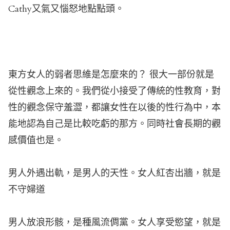
Cathy又氣又惱怒地點點頭。
東方女人的弱者思維是怎麼來的？ 很大一部份就是
從性觀念上來的。我們從小接受了傳統的性教育，對
性的觀念保守羞澀，都讓女性在以後的性行為中，本
能地認為自己是比較吃虧的那方。同時社會長期的觀
感價值也是。
男人外遇出軌，是男人的天性。女人紅杏出牆，就是
不守婦道
男人放浪形骸，是種風流倜黨。女人享受慾望，就是