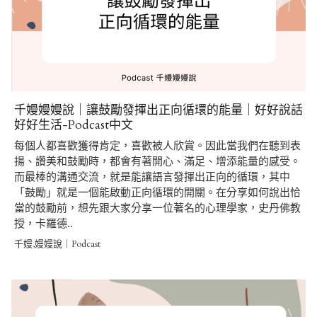
千嫚嫚嫚說｜讓鼓勵發揮出正向循環的能量｜好好說話
好好生活-Podcast中文
每個人都喜歡獲得肯定，喜歡被人欣賞。因此當我們在聽到表
揚、讚美和鼓勵時，都會有著開心、滿足、增添能量的感受。
而最棒的溝通交流，就是能讓語言發揮出正向的循環，其中
「鼓勵」就是一個能啟動正向循環的開關。在分享如何說出恰
當的鼓勵前，想先跟大家分享一位著名的心理學家，史丹佛教
授，卡羅德..
千嫚,嫚嫚說｜Podcast