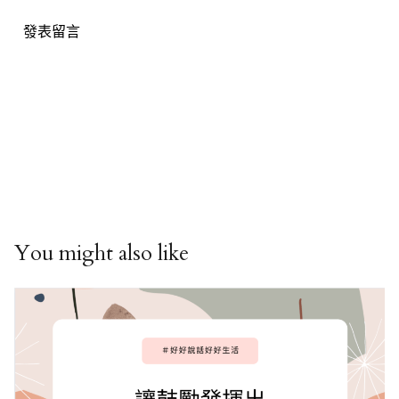
發表留言
You might also like