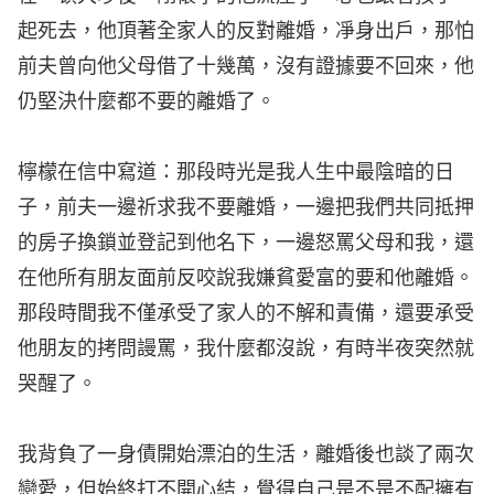
起死去，他頂著全家人的反對離婚，凈身出戶，那怕
前夫曾向他父母借了十幾萬，沒有證據要不回來，他
仍堅決什麼都不要的離婚了。
檸檬在信中寫道：那段時光是我人生中最陰暗的日
子，前夫一邊祈求我不要離婚，一邊把我們共同抵押
的房子換鎖並登記到他名下，一邊怒罵父母和我，還
在他所有朋友面前反咬說我嫌貧愛富的要和他離婚。
那段時間我不僅承受了家人的不解和責備，還要承受
他朋友的拷問謾罵，我什麼都沒說，有時半夜突然就
哭醒了。
我背負了一身債開始漂泊的生活，離婚後也談了兩次
戀愛，但始終打不開心結，覺得自己是不是不配擁有