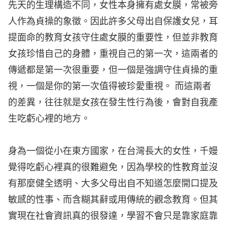
先天的生理構造不同，女性本身擁有處女膜，常被旁
人作為貞操的象徵。因此許多父母出自保護女兒，耳
提面命的教育女孩守住處女膜的重要性，但並非教育
女孩珍惜自己的身體，重視自己的第一次，這兩者的
傳遞都是第一次很重要，但一個是強調守住貞操的重
視，一個是你的第一次值得被珍愛重視。 而這兩者
的差異，往往就是女孩在發生性行為後，會對自我產
生吃虧心裡的地方。
身為一個從小在東方國家，在台灣長大的女性，千嫚
覺得吃虧心裡真的很難避免，因為學校的性教育並沒
有那麼健全透明、大多父母出自不知道怎麼開口提及
敏感的性事、而含糊其辭或用傳統的觀念教育。但其
實現在社會資訊真的很發達，學習不會只是靠家庭靠