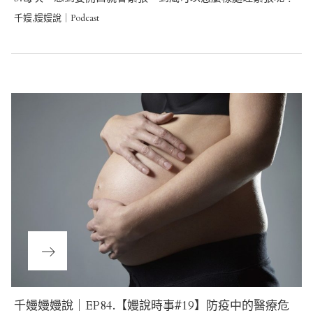
千嫚,嫚嫚說｜Podcast
Post
navigation
Next
千嫚嫚嫚說｜EP84.【嫚說時事#19】防疫中的醫療危