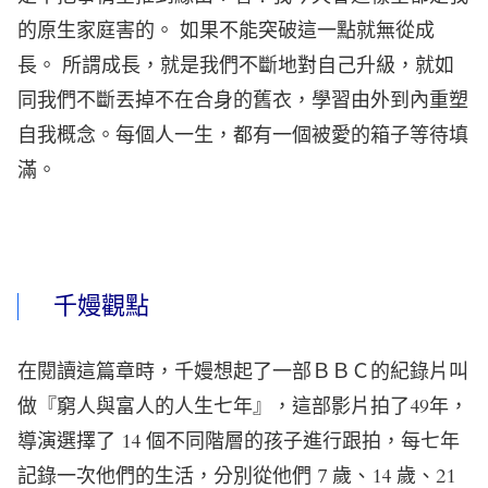
的原生家庭害的。 如果不能突破這一點就無從成
長。 所謂成長，就是我們不斷地對自己升級，就如
同我們不斷丟掉不在合身的舊衣，學習由外到內重塑
自我概念。每個人一生，都有一個被愛的箱子等待填
滿。
千嫚觀點
在閱讀這篇章時，千嫚想起了一部ＢＢＣ的紀錄片叫
做『窮人與富人的人生七年』，這部影片拍了49年，
導演選擇了 14 個不同階層的孩子進行跟拍，每七年
記錄一次他們的生活，分別從他們 7 歲、14 歲、21