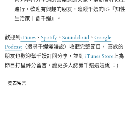
系列中有分享過的書籍送給大家，活動會在IG上
進行，歡迎有興趣的朋友，追蹤千嫚的IG『知性
生活家｜劉千嫚』。
歡迎到
iTunes
、
Spotify
、
Soundcloud
、
Google
Podcast
（搜尋千嫚嫚嫚說）收聽完整節目， 喜歡的
朋友也歡迎幫千嫚訂閱分享，並到
iTunes Store
上為
節目打星評分留言，讓更多人認識千嫚嫚嫚說 ：)
發表留言