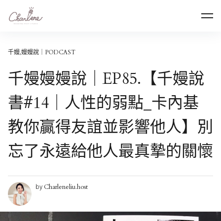
Skip
專業活動主持人劉千嫚｜媒體活動主持、記者會主
to
持、中英雙語、品牌發表會主持、活動主持人首選
content
千嫚,嫚嫚說｜PODCAST
千嫚嫚嫚說｜EP85.【千嫚說
書#14｜人性的弱點_卡內基
教你贏得友誼並影響他人】別
忘了永遠給他人最真摯的關懷
Charleneliu.host
by