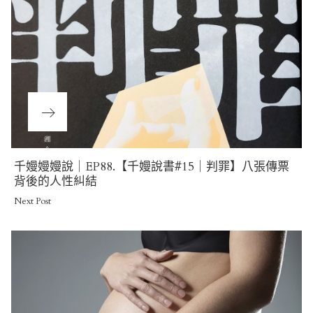
Next
千嫚嫚嫚說｜EP88.【千嫚說書#15｜判罪】八張傳票
Post
背後的人性糾結
Next Post