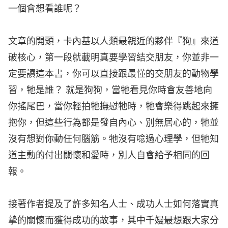
一個會想看誰呢？
文章的開頭，卡內基以人類最親近的夥伴『狗』來道
破核心，第一段就載明真要學習結交朋友，你並非一
定要讀這本書，你可以直接跟最懂的交朋友的動物學
習，牠是誰？ 就是狗狗，當牠看見你時會友善地向
你搖尾巴，當你輕拍牠撫慰牠時，牠會樂得跳起來擁
抱你，但這些行為都是發自內心、別無居心的，牠並
沒有想對你動任何腦筋。牠沒有唸過心理學，但牠知
道主動的付出關懷和愛時，別人自會給予相同的回
報。
接著作者提及了許多知名人士、成功人士如何落實真
摯的關懷而獲得成功的故事，其中千嫚最想跟大家分