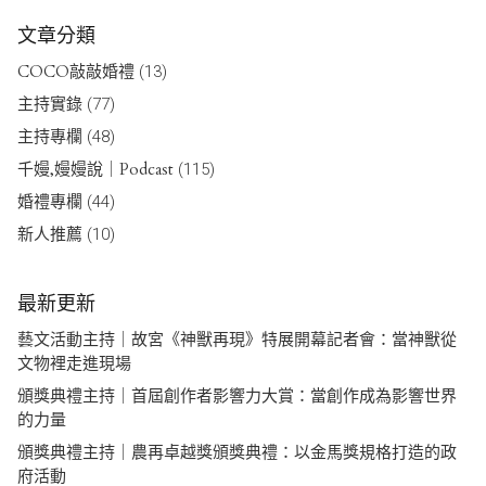
文章分類
COCO敲敲婚禮
(13)
主持實錄
(77)
主持專欄
(48)
千嫚,嫚嫚說｜Podcast
(115)
婚禮專欄
(44)
新人推薦
(10)
最新更新
藝文活動主持｜故宮《神獸再現》特展開幕記者會：當神獸從
文物裡走進現場
頒獎典禮主持｜首屆創作者影響力大賞：當創作成為影響世界
的力量
頒獎典禮主持｜農再卓越獎頒獎典禮：以金馬獎規格打造的政
府活動