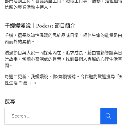
部門活動主持、會議講座主持、婚禮主持等…服務，是位值得
信賴的專業活動主持人。
千嫚嫚嫚說｜Podcast 節目簡介
千嫚，擅長以知性溫暖的思維品味日常，相信生命的能量是由
內而外的累積。
透過節目與大家一同探索內在、追求成長，藉由書籍導讀與日
常故事，傾聽心靈深處的聲音，找到每個人專屬的心理生活空
間。
每週二更新，我嫚嫚說，你/妳慢慢聽。合作邀約歡迎搜尋「知
性生活 千嫚 」。
搜尋
SEARCH
Search