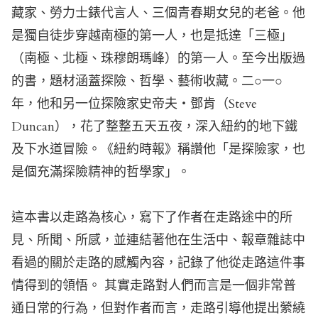
藏家、勞力士錶代言人、三個青春期女兒的老爸。他
是獨自徒步穿越南極的第一人，也是抵達「三極」
（南極、北極、珠穆朗瑪峰）的第一人。至今出版過
的書，題材涵蓋探險、哲學、藝術收藏。二○一○
年，他和另一位探險家史帝夫‧鄧肯（Steve
Duncan），花了整整五天五夜，深入紐約的地下鐵
及下水道冒險。《紐約時報》稱讚他「是探險家，也
是個充滿探險精神的哲學家」。
這本書以走路為核心，寫下了作者在走路途中的所
見、所聞、所感，並連結著他在生活中、報章雜誌中
看過的關於走路的感觸內容，記錄了他從走路這件事
情得到的領悟。 其實走路對人們而言是一個非常普
通日常的行為，但對作者而言，走路引導他提出縈繞