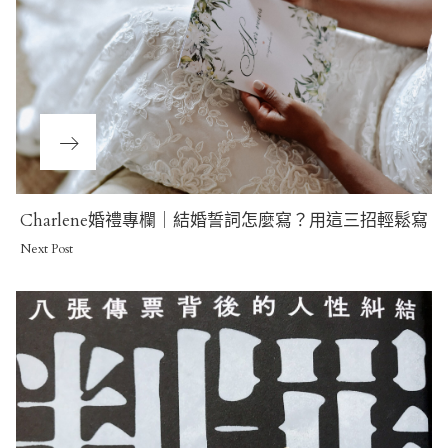
Next
Charlene婚禮專欄｜結婚誓詞怎麼寫？用這三招輕鬆寫
Post
Next Post