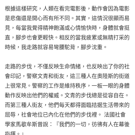
根據這樣研究，人類在看完電影後，動作會因為電影
是悲傷還是開心而有所不同。其實，這情況很顯而易
見，每當我覺得精神飽滿或心情愉快時，身體就會挺
直，腳步也會更輕快。相反的當我疲累或無精打采的
時候，我走路就容易彎腰駝背，腳步沈重。
走路的步伐，不僅反映生命情緒，也反映出了你的社
會印記，警察文青和街友，這三種人在奧陸斯的街道
上很常見。警察的工作是維持秩序，一板一眼的身體
動作反映出他們的權威。文青的步伐總是從容自在。
而第三種人街友，他們每天都得面臨拮据生活帶來的
屈辱，社會地位已內化在他們的步伐裡。 法國社會
學家馬歇牟斯曾說：『我們的一切，彷彿有人在幕後
指揮。』