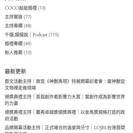
COCO敲敲婚禮
(13)
主持實錄
(77)
主持專欄
(48)
千嫚,嫚嫚說｜Podcast
(115)
婚禮專欄
(44)
新人推薦
(10)
最新更新
藝文活動主持｜故宮《神獸再現》特展開幕記者會：當神獸從
文物裡走進現場
頒獎典禮主持｜首屆創作者影響力大賞：當創作成為影響世界
的力量
頒獎典禮主持｜農再卓越獎頒獎典禮：以金馬獎規格打造的政
府活動
品牌開幕活動主持｜正式場合的溫度與分寸｜LOJEL台灣首間