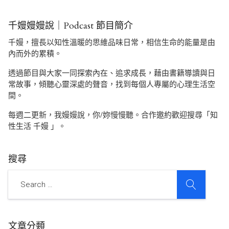
千嫚嫚嫚說｜Podcast 節目簡介
千嫚，擅長以知性溫暖的思維品味日常，相信生命的能量是由
內而外的累積。
透過節目與大家一同探索內在、追求成長，藉由書籍導讀與日
常故事，傾聽心靈深處的聲音，找到每個人專屬的心理生活空
間。
每週二更新，我嫚嫚說，你/妳慢慢聽。合作邀約歡迎搜尋「知
性生活 千嫚 」。
搜尋
SEARCH
Search
文章分類