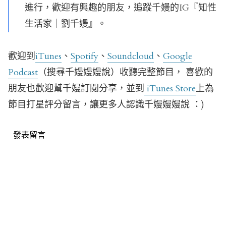
進行，歡迎有興趣的朋友，追蹤千嫚的IG『知性
生活家｜劉千嫚』。
歡迎到
iTunes
、
Spotify
、
Soundcloud
、
Google
Podcast
（搜尋千嫚嫚嫚說）收聽完整節目， 喜歡的
朋友也歡迎幫千嫚訂閱分享，並到
iTunes Store
上為
節目打星評分留言，讓更多人認識千嫚嫚嫚說 ：)
發表留言