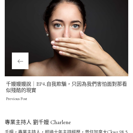
Previous
千嫚嫚嫚說｜EP4.自我欺騙，只因為我們害怕面對那看
Post
似殘酷的現實
Previous Post
專業主持人 劉千嫚 Charlene
千嫚，專業主持人，超過十年主持經歷，曾任加拿大Ckwr 98.5