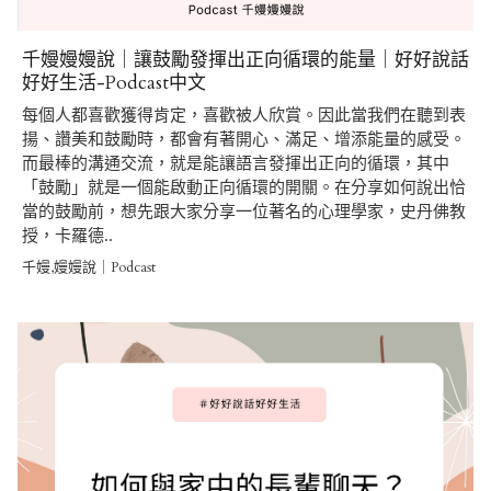
千嫚嫚嫚說｜讓鼓勵發揮出正向循環的能量｜好好說話
好好生活-Podcast中文
每個人都喜歡獲得肯定，喜歡被人欣賞。因此當我們在聽到表
揚、讚美和鼓勵時，都會有著開心、滿足、增添能量的感受。
而最棒的溝通交流，就是能讓語言發揮出正向的循環，其中
「鼓勵」就是一個能啟動正向循環的開關。在分享如何說出恰
當的鼓勵前，想先跟大家分享一位著名的心理學家，史丹佛教
授，卡羅德..
千嫚,嫚嫚說｜Podcast