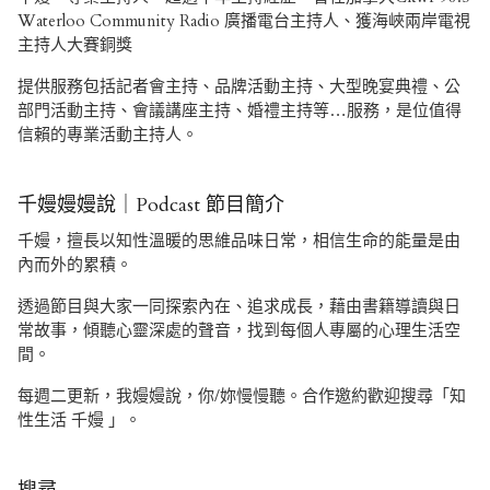
Waterloo Community Radio 廣播電台主持人、獲海峽兩岸電視
主持人大賽銅獎
提供服務包括記者會主持、品牌活動主持、大型晚宴典禮、公
部門活動主持、會議講座主持、婚禮主持等…服務，是位值得
信賴的專業活動主持人。
千嫚嫚嫚說｜Podcast 節目簡介
千嫚，擅長以知性溫暖的思維品味日常，相信生命的能量是由
內而外的累積。
透過節目與大家一同探索內在、追求成長，藉由書籍導讀與日
常故事，傾聽心靈深處的聲音，找到每個人專屬的心理生活空
間。
每週二更新，我嫚嫚說，你/妳慢慢聽。合作邀約歡迎搜尋「知
性生活 千嫚 」。