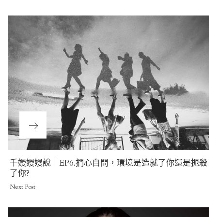
navigation
Next
千嫚嫚嫚說｜EP6.捫心自問，環境是造就了你還是扼殺
Post
了你?
Next Post