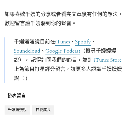
如果喜歡千嫚的分享或者看完文章後有任何的想法，
歡迎留言讓千嫚聽到你的聲音。
千嫚嫚嫚說目前在
iTunes
、
Spotify
、
Soundcloud
、
Google Podcast
（搜尋千嫚嫚嫚
說）， 記得訂閱我們的節目，並到
iTunes Store
上為節目打星評分留言，讓更多人認識千嫚嫚嫚
說 ：)
發表留言
千嫚嫚嫚說
自我成長