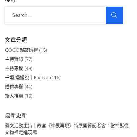
搜尋
SEARCH
Search
文章分類
COCO敲敲婚禮
(13)
主持實錄
(77)
主持專欄
(48)
千嫚,嫚嫚說｜Podcast
(115)
婚禮專欄
(44)
新人推薦
(10)
最新更新
藝文活動主持｜故宮《神獸再現》特展開幕記者會：當神獸從
文物裡走進現場