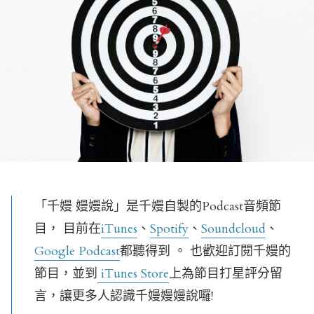
「千嫚 嫚嫚說」是千嫚自製的Podcast音頻節
目， 目前在
iTunes
、
Spotify
、
Soundcloud
、
Google Podcast
都聽得到 。
也歡迎訂閱千嫚的
節目，並到
iTunes Store
上為節目打星評分留
言，讓更多人認識千嫚嫚嫚說囉!