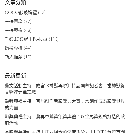
文章分類
COCO敲敲婚禮
(13)
主持實錄
(77)
主持專欄
(48)
千嫚,嫚嫚說｜Podcast
(115)
婚禮專欄
(44)
新人推薦
(10)
最新更新
藝文活動主持｜故宮《神獸再現》特展開幕記者會：當神獸從
文物裡走進現場
頒獎典禮主持｜首屆創作者影響力大賞：當創作成為影響世界
的力量
頒獎典禮主持｜農再卓越獎頒獎典禮：以金馬獎規格打造的政
府活動
品牌開幕活動主持｜正式場合的溫度與分寸｜LOJEL台灣首間