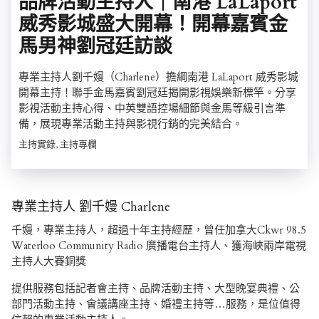
品牌活動主持人｜南港 LaLaport
威秀影城盛大開幕！開幕嘉賓金
馬男神劉冠廷訪談
專業主持人劉千嫚（Charlene）擔綱南港 LaLaport 威秀影城
開幕主持！聯手金馬嘉賓劉冠廷揭開影視娛樂新標竿。分享
影視活動主持心得、中英雙語控場細節與金馬等級引言準
備，展現專業活動主持與影視行銷的完美結合。
主持實錄, 主持專欄
專業主持人 劉千嫚 Charlene
千嫚，專業主持人，超過十年主持經歷，曾任加拿大Ckwr 98.5
Waterloo Community Radio 廣播電台主持人、獲海峽兩岸電視
主持人大賽銅獎
提供服務包括記者會主持、品牌活動主持、大型晚宴典禮、公
部門活動主持、會議講座主持、婚禮主持等…服務，是位值得