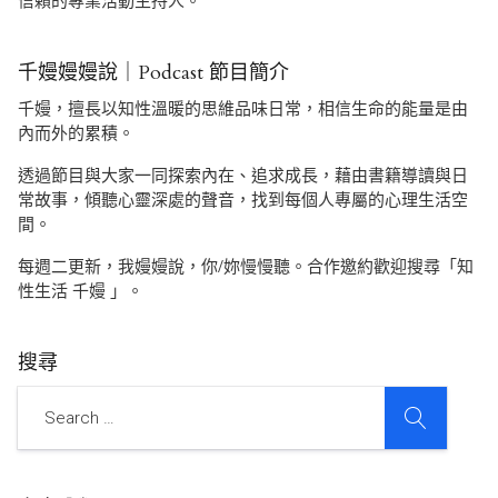
信賴的專業活動主持人。
千嫚嫚嫚說｜Podcast 節目簡介
千嫚，擅長以知性溫暖的思維品味日常，相信生命的能量是由
內而外的累積。
透過節目與大家一同探索內在、追求成長，藉由書籍導讀與日
常故事，傾聽心靈深處的聲音，找到每個人專屬的心理生活空
間。
每週二更新，我嫚嫚說，你/妳慢慢聽。合作邀約歡迎搜尋「知
性生活 千嫚 」。
搜尋
SEARCH
Search