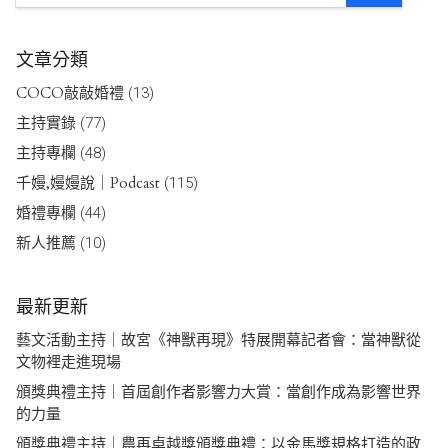
文章分類
COCO敲敲婚禮
(13)
主持實錄
(77)
主持專欄
(48)
千嫚,嫚嫚說｜Podcast
(115)
婚禮專欄
(44)
新人推薦
(10)
最新更新
藝文活動主持｜故宮《神獸再現》特展開幕記者會：當神獸從
文物裡走進現場
頒獎典禮主持｜首屆創作者影響力大賞：當創作成為影響世界
的力量
頒獎典禮主持｜農再卓越獎頒獎典禮：以金馬獎規格打造的政