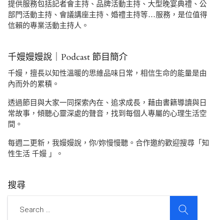
提供服務包括記者會主持、品牌活動主持、大型晚宴典禮、公
部門活動主持、會議講座主持、婚禮主持等…服務，是位值得
信賴的專業活動主持人。
千嫚嫚嫚說｜Podcast 節目簡介
千嫚，擅長以知性溫暖的思維品味日常，相信生命的能量是由
內而外的累積。
透過節目與大家一同探索內在、追求成長，藉由書籍導讀與日
常故事，傾聽心靈深處的聲音，找到每個人專屬的心理生活空
間。
每週二更新，我嫚嫚說，你/妳慢慢聽。合作邀約歡迎搜尋「知
性生活 千嫚 」。
搜尋
SEARCH
Search