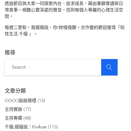
透過節目與大家一同探索內在、追求成長，藉由書籍導讀與日
常故事，傾聽心靈深處的聲音，找到每個人專屬的心理生活空
間。
每週二更新，我嫚嫚說，你/妳慢慢聽。合作邀約歡迎搜尋「知
性生活 千嫚 」。
搜尋
SEARCH
Search
文章分類
COCO敲敲婚禮
(13)
主持實錄
(77)
主持專欄
(48)
千嫚,嫚嫚說｜Podcast
(115)