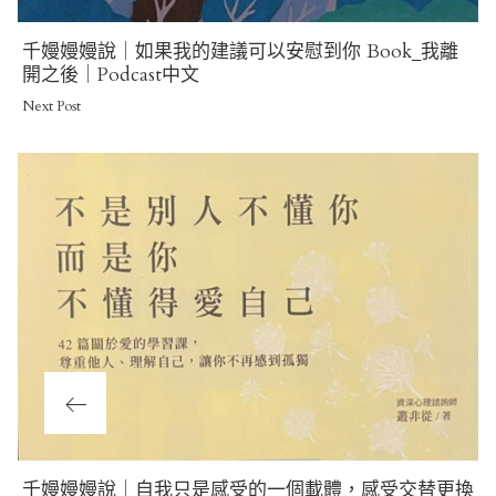
Next
千嫚嫚嫚說｜如果我的建議可以安慰到你 Book_我離
Post
開之後｜Podcast中文
Next Post
Previous
千嫚嫚嫚說｜自我只是感受的一個載體，感受交替更換