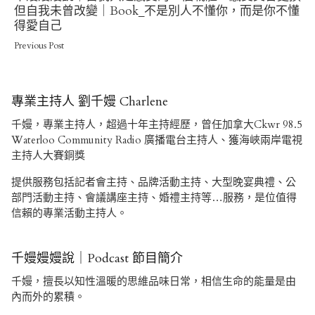
Post
但自我未曾改變｜Book_不是別人不懂你，而是你不懂
得愛自己
Previous Post
專業主持人 劉千嫚 Charlene
千嫚，專業主持人，超過十年主持經歷，曾任加拿大Ckwr 98.5
Waterloo Community Radio 廣播電台主持人、獲海峽兩岸電視
主持人大賽銅獎
提供服務包括記者會主持、品牌活動主持、大型晚宴典禮、公
部門活動主持、會議講座主持、婚禮主持等…服務，是位值得
信賴的專業活動主持人。
千嫚嫚嫚說｜Podcast 節目簡介
千嫚，擅長以知性溫暖的思維品味日常，相信生命的能量是由
內而外的累積。