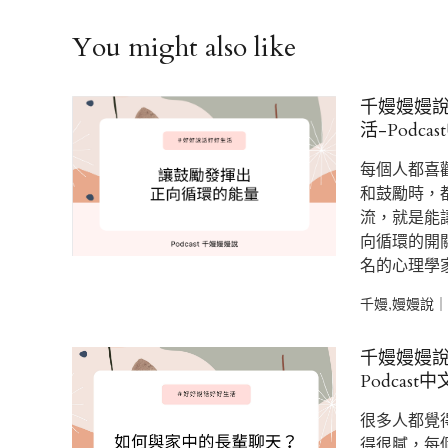
You might also like
千嫚嫚嫚
活-Podca
每個人都喜
和鼓勵時，
流，就是能
向循環的開
名的心理學家
千嫚,嫚嫚說｜Po
千嫚嫚嫚
Podcast中
很多人都覺
得很膩，每