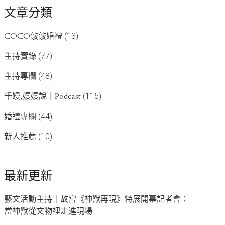
文章分類
COCO敲敲婚禮
(13)
主持實錄
(77)
主持專欄
(48)
千嫚,嫚嫚說｜Podcast
(115)
婚禮專欄
(44)
新人推薦
(10)
最新更新
藝文活動主持｜故宮《神獸再現》特展開幕記者會：
當神獸從文物裡走進現場