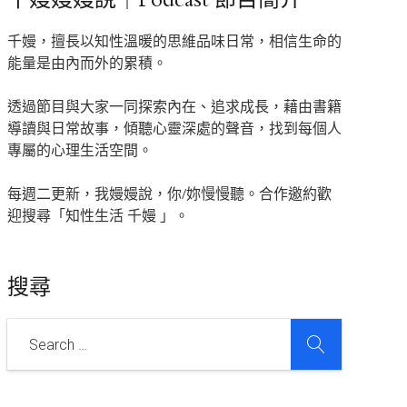
千嫚，擅長以知性溫暖的思維品味日常，相信生命的
能量是由內而外的累積。
透過節目與大家一同探索內在、追求成長，藉由書籍
導讀與日常故事，傾聽心靈深處的聲音，找到每個人
專屬的心理生活空間。
每週二更新，我嫚嫚說，你/妳慢慢聽。合作邀約歡
迎搜尋「知性生活 千嫚 」。
搜尋
SEARCH
Search