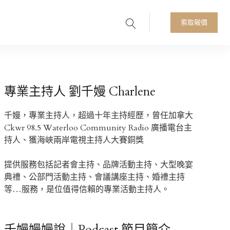
Search
人首選
索取報價
專業主持人 劉千嫚 Charlene
千嫚，專業主持人，超過十年主持經歷，曾任加拿大
Ckwr 98.5 Waterloo Community Radio 廣播電台主
持人、獲海峽兩岸電視主持人大賽銅獎
提供服務包括記者會主持、品牌活動主持、大型晚宴
典禮、公部門活動主持、會議講座主持、婚禮主持
等…服務，是位值得信賴的專業活動主持人。
千嫚嫚嫚說｜Podcast 節目簡介