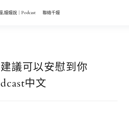
者會主持、中英雙語、品牌發表會主持、活動主持
嫚,嫚嫚說｜Podcast
聯絡千嫚
的建議可以安慰到你
dcast中文