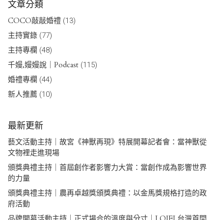
文章分類
COCO敲敲婚禮
(13)
主持實錄
(77)
主持專欄
(48)
千嫚,嫚嫚說｜Podcast
(115)
婚禮專欄
(44)
新人推薦
(10)
最新更新
藝文活動主持｜故宮《神獸再現》特展開幕記者會：當神獸從
文物裡走進現場
頒獎典禮主持｜首屆創作者影響力大賞：當創作成為影響世界
的力量
頒獎典禮主持｜農再卓越獎頒獎典禮：以金馬獎規格打造的政
府活動
品牌開幕活動主持｜正式場合的溫度與分寸｜LOJEL台灣首間