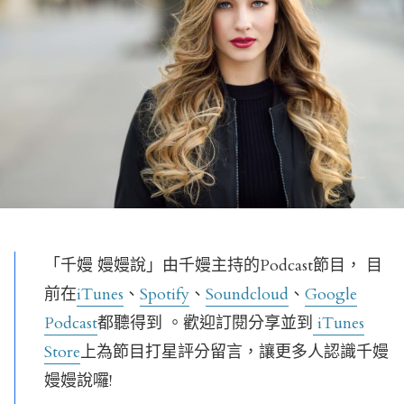
「千嫚 嫚嫚說」由千嫚主持的Podcast節目， 目
前在
iTunes
、
Spotify
、
Soundcloud
、
Google
Podcast
都聽得到 。歡迎訂閱分享並到
iTunes
Store
上為節目打星評分留言，讓更多人認識千嫚
嫚嫚說囉!