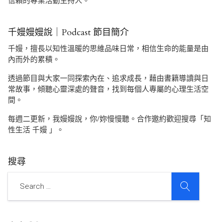
信賴的專業活動主持人。
千嫚嫚嫚說｜Podcast 節目簡介
千嫚，擅長以知性溫暖的思維品味日常，相信生命的能量是由
內而外的累積。
透過節目與大家一同探索內在、追求成長，藉由書籍導讀與日
常故事，傾聽心靈深處的聲音，找到每個人專屬的心理生活空
間。
每週二更新，我嫚嫚說，你/妳慢慢聽。合作邀約歡迎搜尋「知
性生活 千嫚 」。
搜尋
SEARCH
Search