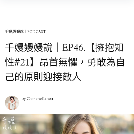
Skip
to
content
千嫚,嫚嫚說｜PODCAST
千嫚嫚嫚說｜EP46.【擁抱知
性#21】昂首無懼，勇敢為自
己的原則迎接敵人
Charleneliu.host
by