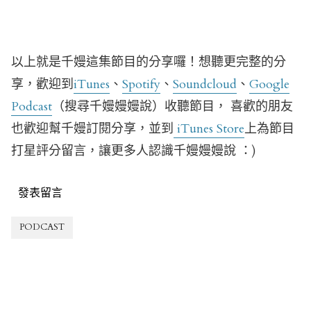
以上就是千嫚這集節目的分享囉！想聽更完整的分
享，歡迎到
iTunes
、
Spotify
、
Soundcloud
、
Google
Podcast
（搜尋千嫚嫚嫚說）收聽節目， 喜歡的朋友
也歡迎幫千嫚訂閱分享，並到
iTunes Store
上為節目
打星評分留言，讓更多人認識千嫚嫚嫚說 ：)
發表留言
PODCAST