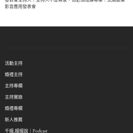
發表會主持人｜主持人不是專家，但必須理解專業｜太順鉅業
影音應用發表會
活動主持
婚禮主持
主持專欄
主持實錄
婚禮專欄
新人推薦
千嫚,嫚嫚說｜Podcast