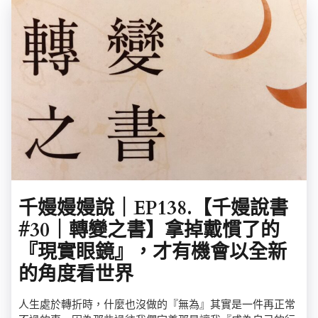
千嫚嫚嫚說｜EP138.【千嫚說書
#30｜轉變之書】拿掉戴慣了的
『現實眼鏡』，才有機會以全新
的角度看世界
人生處於轉折時，什麼也沒做的『無為』其實是一件再正常