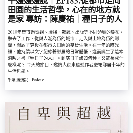
千嫚嫚嫚說｜EP183.從都市走向
田園的生活哲學，心在的地方就
是家 專訪：陳慶祐｜種日子的人
2010年曾待過電視、廣播、雜誌、出版等不同領域的慶祐，
辭去了工作，從與人潮為伍的城市，走入與土地為伍的鄉
間，開啟了穿梭在都市與田園的雙棲生活。在十年的時光
裡，他持續以文字紀錄著鄉居的日常體悟，進而誕生了這本
溫暖之書『種日子的人』。到底日子該如何種，又能長成什
麼樣呢？ 今天的節目，邀請大家來聽聽作者慶祐鄉居十年的
生活哲學。
千嫚,嫚嫚說｜Podcast