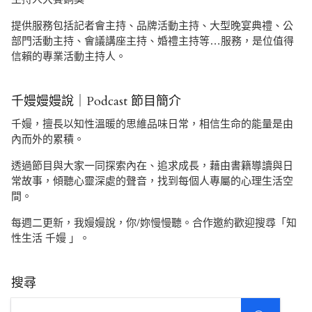
提供服務包括記者會主持、品牌活動主持、大型晚宴典禮、公
部門活動主持、會議講座主持、婚禮主持等…服務，是位值得
信賴的專業活動主持人。
千嫚嫚嫚說｜Podcast 節目簡介
千嫚，擅長以知性溫暖的思維品味日常，相信生命的能量是由
內而外的累積。
透過節目與大家一同探索內在、追求成長，藉由書籍導讀與日
常故事，傾聽心靈深處的聲音，找到每個人專屬的心理生活空
間。
每週二更新，我嫚嫚說，你/妳慢慢聽。合作邀約歡迎搜尋「知
性生活 千嫚 」。
搜尋
SEARCH
Search