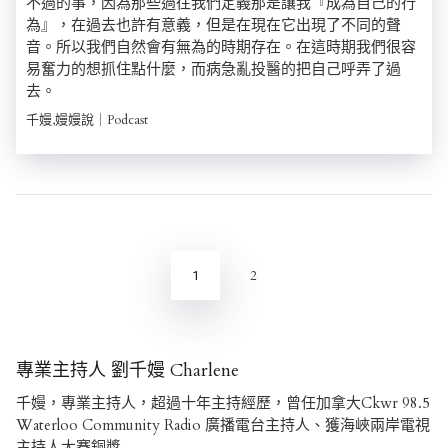
不過的事，因為那些過往我們定義那是讓我『成為自己的行
為』，在過去也許有意義，但是在現在它出現了不同的聲
音。所以我們自然會有無為的時期存在。在這時期我們很容
易奮力的想抓住點什麼，而病急亂投醫的把自己呼弄了過
去。
千嫚,嫚嫚說｜Podcast
文
章
分
2
1
頁
專業主持人 劉千嫚 Charlene
千嫚，專業主持人，超過十年主持經歷，曾任加拿大Ckwr 98.5
Waterloo Community Radio 廣播電台主持人、獲海峽兩岸電視
主持人大賽銅獎