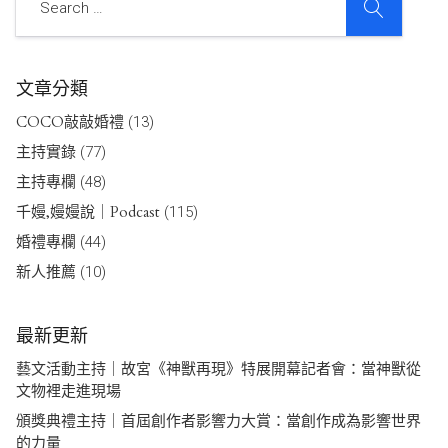
文章分類
COCO敲敲婚禮
(13)
主持實錄
(77)
主持專欄
(48)
千嫚,嫚嫚說｜Podcast
(115)
婚禮專欄
(44)
新人推薦
(10)
最新更新
藝文活動主持｜故宮《神獸再現》特展開幕記者會：當神獸從
文物裡走進現場
頒獎典禮主持｜首屆創作者影響力大賞：當創作成為影響世界
的力量