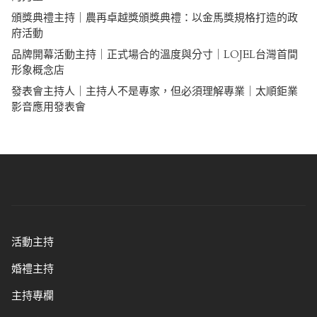
頒獎典禮主持｜農再卓越獎頒獎典禮：以金馬獎規格打造的政
府活動
品牌開幕活動主持｜正式場合的溫度與分寸｜LOJEL台灣首間
形象概念店
發表會主持人｜主持人不是專家，但必須理解專業｜太順鉅業
影音應用發表會
活動主持
婚禮主持
主持專欄