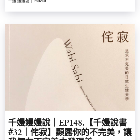
千嫚,嫚嫚說｜Podcast
千嫚嫚嫚說｜EP148.【千嫚說書
#32｜侘寂】顯露你的不完美，讓