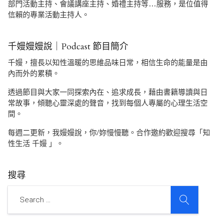
部門活動主持、會議講座主持、婚禮主持等…服務，是位值得
信賴的專業活動主持人。
千嫚嫚嫚說｜Podcast 節目簡介
千嫚，擅長以知性溫暖的思維品味日常，相信生命的能量是由
內而外的累積。
透過節目與大家一同探索內在、追求成長，藉由書籍導讀與日
常故事，傾聽心靈深處的聲音，找到每個人專屬的心理生活空
間。
每週二更新，我嫚嫚說，你/妳慢慢聽。合作邀約歡迎搜尋「知
性生活 千嫚 」。
搜尋
SEARCH
Search