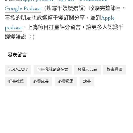
Google Podcast
（搜尋千嫚嫚嫚說）收聽完整節目，
喜歡的朋友也歡迎幫千嫚訂閱分享，並到
Apple
podcast
、上為節目打星評分留言，讓更多人認識千
嫚嫚嫚說 ：)
發表留言
PODCAST
可是我就是會在意
台灣Podcast
好書導讀
好書推薦
心靈成長
心靈雞湯
說書