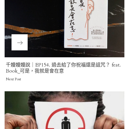
Next
千嫚嫚嫚說｜EP154. 過去給了你祝福還是詛咒？ feat.
Post
Book_可是，我就是會在意
Next Post