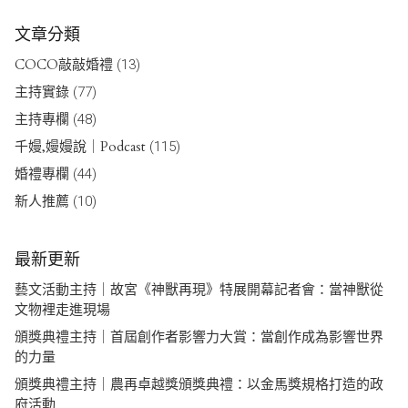
文章分類
COCO敲敲婚禮
(13)
主持實錄
(77)
主持專欄
(48)
千嫚,嫚嫚說｜Podcast
(115)
婚禮專欄
(44)
新人推薦
(10)
最新更新
藝文活動主持｜故宮《神獸再現》特展開幕記者會：當神獸從
文物裡走進現場
頒獎典禮主持｜首屆創作者影響力大賞：當創作成為影響世界
的力量
頒獎典禮主持｜農再卓越獎頒獎典禮：以金馬獎規格打造的政
府活動