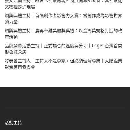
藝文活動主持｜故宮《神獸再現》特展開幕記者會：當神獸從
文物裡走進現場
頒獎典禮主持｜首屆創作者影響力大賞：當創作成為影響世界
的力量
頒獎典禮主持｜農再卓越獎頒獎典禮：以金馬獎規格打造的政
府活動
品牌開幕活動主持｜正式場合的溫度與分寸｜LOJEL台灣首間
形象概念店
發表會主持人｜主持人不是專家，但必須理解專業｜太順鉅業
影音應用發表會
活動主持