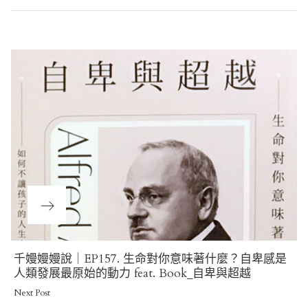
Post
navigation
Next
千嫚嫚嫚說｜EP157. 生命對你意味著什麼？自卑感是
Post
人類發展最原始的動力 feat. Book_自卑與超越
Next Post