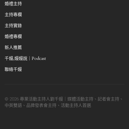
婚禮主持
主持專欄
主持實錄
婚禮專欄
新人推薦
千嫚,嫚嫚說｜Podcast
聯絡千嫚
© 2026 專業活動主持人劉千嫚｜媒體活動主持、記者會主持、
中英雙語、品牌發表會主持、活動主持人首選.