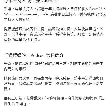
專業主持人 劉千嫚 Charlene
千嫚，專業主持人，超過十年主持經歷，曾任加拿大Ckwr 98.5
Waterloo Community Radio 廣播電台主持人、獲海峽兩岸電視
主持人大賽銅獎
提供服務包括記者會主持、品牌活動主持、大型晚宴典禮、公
部門活動主持、會議講座主持、婚禮主持等…服務，是位值得
信賴的專業活動主持人。
千嫚嫚嫚說｜Podcast 節目簡介
千嫚，擅長以知性溫暖的思維品味日常，相信生命的能量是由
內而外的累積。
透過節目與大家一同探索內在、追求成長，藉由書籍導讀與日
常故事，傾聽心靈深處的聲音，找到每個人專屬的心理生活空
間。
每週二更新，我嫚嫚說，你/妳慢慢聽。合作邀約歡迎搜尋「知
性生活 千嫚 」。