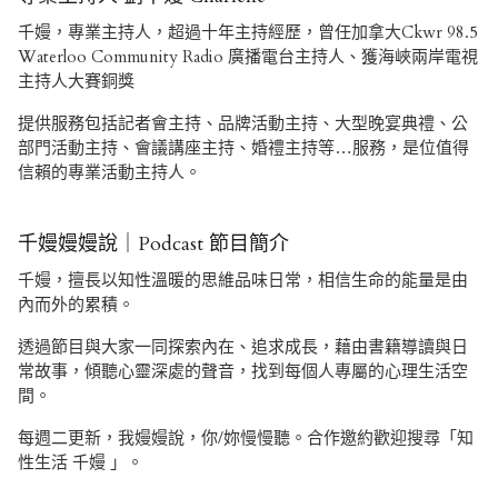
千嫚，專業主持人，超過十年主持經歷，曾任加拿大Ckwr 98.5
Waterloo Community Radio 廣播電台主持人、獲海峽兩岸電視
主持人大賽銅獎
提供服務包括記者會主持、品牌活動主持、大型晚宴典禮、公
部門活動主持、會議講座主持、婚禮主持等…服務，是位值得
信賴的專業活動主持人。
千嫚嫚嫚說｜Podcast 節目簡介
千嫚，擅長以知性溫暖的思維品味日常，相信生命的能量是由
內而外的累積。
透過節目與大家一同探索內在、追求成長，藉由書籍導讀與日
常故事，傾聽心靈深處的聲音，找到每個人專屬的心理生活空
間。
每週二更新，我嫚嫚說，你/妳慢慢聽。合作邀約歡迎搜尋「知
性生活 千嫚 」。