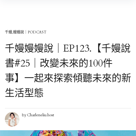
Skip
to
content
千嫚,嫚嫚說｜PODCAST
千嫚嫚嫚說｜EP123.【千嫚說
書#25｜改變未來的100件
事】一起來探索傾聽未來的新
生活型態
Charleneliu.host
by