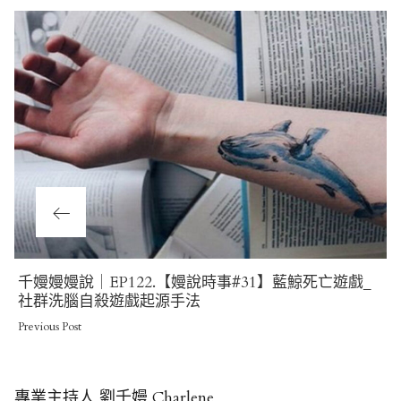
Previous
千嫚嫚嫚說｜EP122.【嫚說時事#31】藍鯨死亡遊戲_
Post
社群洗腦自殺遊戲起源手法
Previous Post
專業主持人 劉千嫚 Charlene