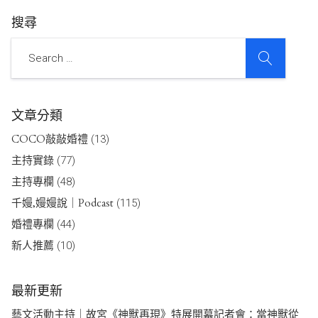
搜尋
SEARCH
Search
文章分類
COCO敲敲婚禮
(13)
主持實錄
(77)
主持專欄
(48)
千嫚,嫚嫚說｜Podcast
(115)
婚禮專欄
(44)
新人推薦
(10)
最新更新
藝文活動主持｜故宮《神獸再現》特展開幕記者會：當神獸從