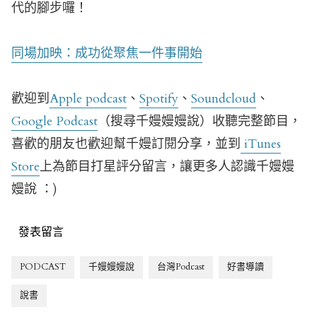
代的腳步囉！
同場加映：成功從聚焦一件事開始
歡迎到
Apple podcast
、
Spotify
、
Soundcloud
、
Google Podcast
（搜尋千嫚嫚嫚說）收聽完整節目，
喜歡的朋友也歡迎幫千嫚訂閱分享，並到
iTunes
Store
上為節目打星評分留言，讓更多人認識千嫚嫚
嫚說 ：)
發表留言
PODCAST
千嫚嫚嫚說
台灣Podcast
好書導讀
說書