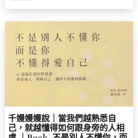
千嫚嫚嫚說｜當我們越熟悉自
己，就越懂得如何跟身旁的人相
處 ｜Book_不是別人不懂你，而