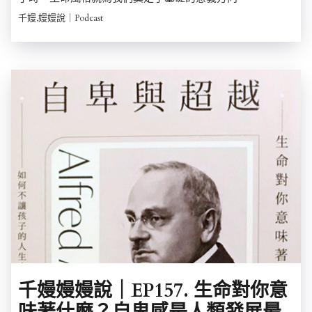
千嫚,嫚嫚說｜Podcast
千嫚嫚嫚說｜EP157. 生命對你意