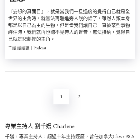
『妄想的真面目』，就是當我們一旦過度的覺得自己就是全
世界的主角時，就無法再聽進旁人說的話了，雖然人類本身
都是以自己為主的生物，但是當我們讓自己一直被某些事物
絆住時，我們就再也聽不見旁人的聲音，無法接納，覺得自
己就是悲劇裡的主角。
千嫚,嫚嫚說｜Podcast
文
章
分
2
1
頁
專業主持人 劉千嫚 Charlene
千嫚，專業主持人，超過十年主持經歷，曾任加拿大Ckwr 98.5