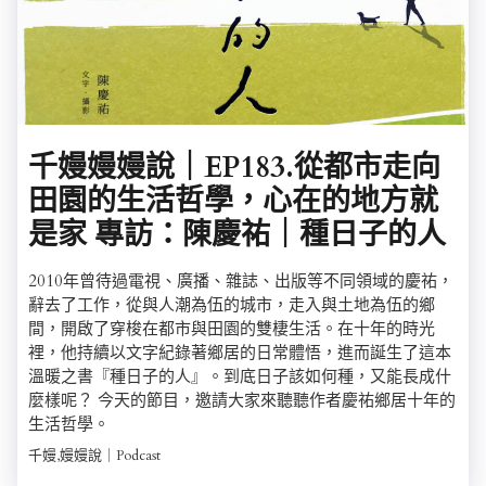
千嫚嫚嫚說｜EP183.從都市走向
田園的生活哲學，心在的地方就
是家 專訪：陳慶祐｜種日子的人
2010年曾待過電視、廣播、雜誌、出版等不同領域的慶祐，
辭去了工作，從與人潮為伍的城市，走入與土地為伍的鄉
間，開啟了穿梭在都市與田園的雙棲生活。在十年的時光
裡，他持續以文字紀錄著鄉居的日常體悟，進而誕生了這本
溫暖之書『種日子的人』。到底日子該如何種，又能長成什
麼樣呢？ 今天的節目，邀請大家來聽聽作者慶祐鄉居十年的
生活哲學。
千嫚,嫚嫚說｜Podcast