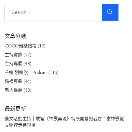
SEARCH
Search
文章分類
COCO敲敲婚禮
(13)
主持實錄
(77)
主持專欄
(48)
千嫚,嫚嫚說｜Podcast
(115)
婚禮專欄
(44)
新人推薦
(10)
最新更新
藝文活動主持｜故宮《神獸再現》特展開幕記者會：當神獸從
文物裡走進現場